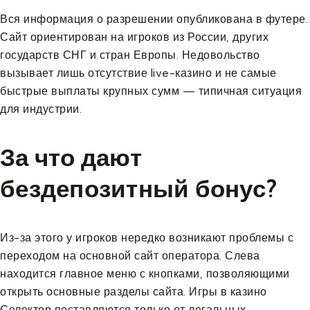
Вся информация о разрешении опубликована в футере.
Сайт ориентирован на игроков из России, других
государств СНГ и стран Европы. Недовольство
вызывает лишь отсутствие live-казино и не самые
быстрые выплаты крупных сумм — типичная ситуация
для индустрии.
За что дают
бездепозитный бонус?
Из-за этого у игроков нередко возникают проблемы с
переходом на основной сайт оператора. Слева
находится главное меню с кнопками, позволяющими
открыть основные разделы сайта. Игры в казино
Селектор поставляются только от легальных