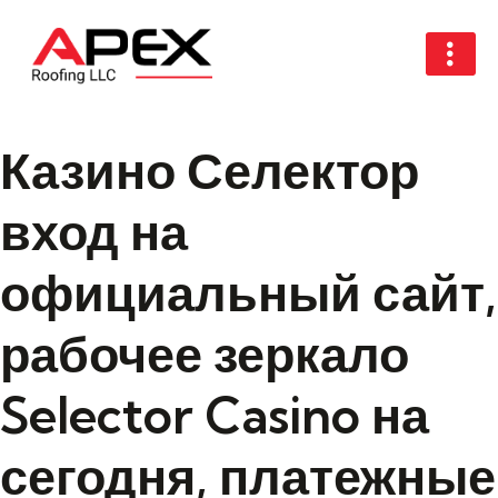
Казино Селектор
вход на
официальный сайт,
рабочее зеркало
Selector Casino на
сегодня, платежные