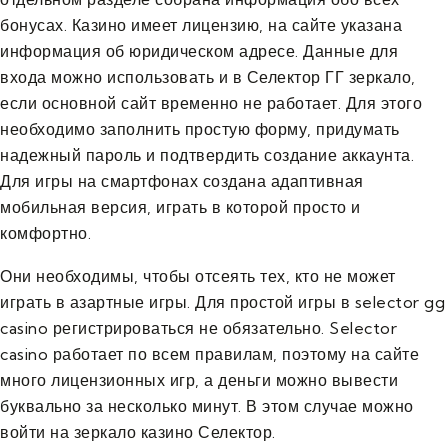
бонусах. Казино имеет лицензию, на сайте указана
информация об юридическом адресе. Данные для
входа можно использовать и в Селектор ГГ зеркало,
если основной сайт временно не работает. Для этого
необходимо заполнить простую форму, придумать
надежный пароль и подтвердить создание аккаунта.
Для игры на смартфонах создана адаптивная
мобильная версия, играть в которой просто и
комфортно.
Они необходимы, чтобы отсеять тех, кто не может
играть в азартные игры. Для простой игры в selector gg
casino регистрироваться не обязательно. Selector
casino работает по всем правилам, поэтому на сайте
много лицензионных игр, а деньги можно вывести
буквально за несколько минут. В этом случае можно
войти на зеркало казино Селектор.