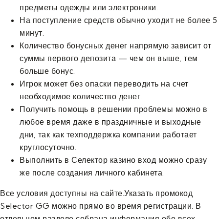
предметы одежды или электроники.
На поступление средств обычно уходит не более 5
минут.
Количество бонусных денег напрямую зависит от
суммы первого депозита — чем он выше, тем
больше бонус.
Игрок может без опаски переводить на счет
необходимое количество денег.
Получить помощь в решении проблемы можно в
любое время даже в праздничные и выходные
дни, так как техподдержка компании работает
круглосуточно.
Выполнить в Селектор казино вход можно сразу
же после создания личного кабинета.
Все условия доступны на сайте.Указать промокод
Selector GG можно прямо во время регистрации. В
отдельном разделе собрана информация обо всех