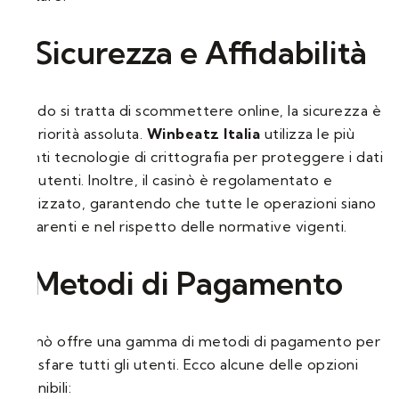
4. Sicurezza e Affidabilità
Quando si tratta di scommettere online, la sicurezza è
una priorità assoluta.
Winbeatz Italia
utilizza le più
recenti tecnologie di crittografia per proteggere i dati
degli utenti. Inoltre, il casinò è regolamentato e
autorizzato, garantendo che tutte le operazioni siano
trasparenti e nel rispetto delle normative vigenti.
5. Metodi di Pagamento
Il casinò offre una gamma di metodi di pagamento per
soddisfare tutti gli utenti. Ecco alcune delle opzioni
disponibili: