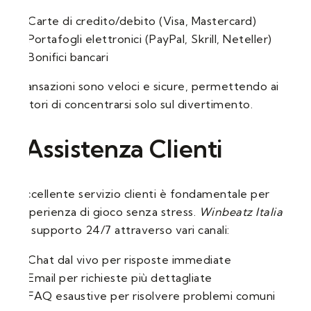
Carte di credito/debito (Visa, Mastercard)
Portafogli elettronici (PayPal, Skrill, Neteller)
Bonifici bancari
Le transazioni sono veloci e sicure, permettendo ai
giocatori di concentrarsi solo sul divertimento.
6. Assistenza Clienti
Un eccellente servizio clienti è fondamentale per
un’esperienza di gioco senza stress.
Winbeatz Italia
offre supporto 24/7 attraverso vari canali:
Chat dal vivo per risposte immediate
Email per richieste più dettagliate
FAQ esaustive per risolvere problemi comuni