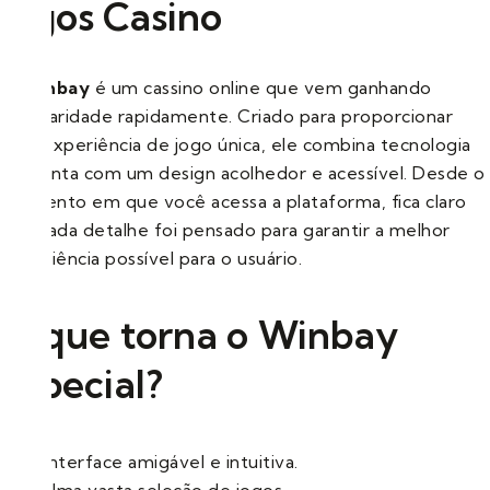
Jogos Casino
O
Winbay
é um cassino online que vem ganhando
popularidade rapidamente. Criado para proporcionar
uma experiência de jogo única, ele combina tecnologia
de ponta com um design acolhedor e acessível. Desde o
momento em que você acessa a plataforma, fica claro
que cada detalhe foi pensado para garantir a melhor
experiência possível para o usuário.
O que torna o Winbay
especial?
Interface amigável e intuitiva.
Uma vasta seleção de jogos.