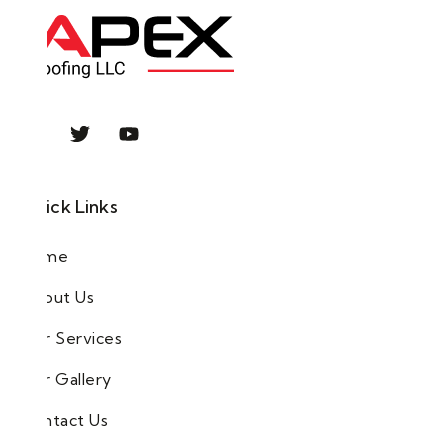
Quick Links
Home
About Us
Our Services
Our Gallery
Contact Us