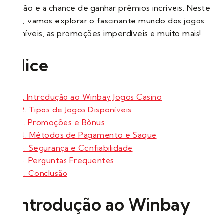
diversão e a chance de ganhar prêmios incríveis. Neste
artigo, vamos explorar o fascinante mundo dos jogos
disponíveis, as promoções imperdíveis e muito mais!
Índice
1. Introdução ao Winbay Jogos Casino
2. Tipos de Jogos Disponíveis
3. Promoções e Bônus
4. Métodos de Pagamento e Saque
5. Segurança e Confiabilidade
6. Perguntas Frequentes
7. Conclusão
1. Introdução ao Winbay