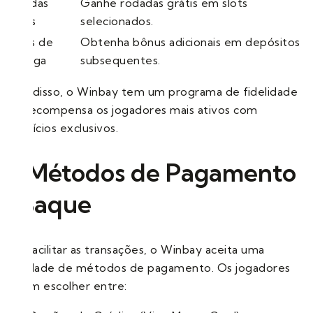
Rodadas
Ganhe rodadas grátis em slots
Grátis
selecionados.
Bônus de
Obtenha bônus adicionais em depósitos
Recarga
subsequentes.
Além disso, o Winbay tem um programa de fidelidade
que recompensa os jogadores mais ativos com
benefícios exclusivos.
4. Métodos de Pagamento
e Saque
Para facilitar as transações, o Winbay aceita uma
variedade de métodos de pagamento. Os jogadores
podem escolher entre: