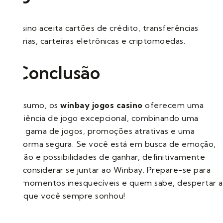
O cassino aceita cartões de crédito, transferências
bancárias, carteiras eletrônicas e criptomoedas.
7. Conclusão
Em resumo, os
winbay jogos casino
oferecem uma
experiência de jogo excepcional, combinando uma
ampla gama de jogos, promoções atrativas e uma
plataforma segura. Se você está em busca de emoção,
diversão e possibilidades de ganhar, definitivamente
deve considerar se juntar ao Winbay. Prepare-se para
viver momentos inesquecíveis e quem sabe, despertar a
sorte que você sempre sonhou!