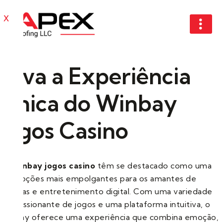
X
Viva a Experiência
Única do Winbay
Jogos Casino
Os
winbay jogos casino
têm se destacado como uma
das opções mais empolgantes para os amantes de
apostas e entretenimento digital. Com uma variedade
impressionante de jogos e uma plataforma intuitiva, o
Winbay oferece uma experiência que combina emoção,