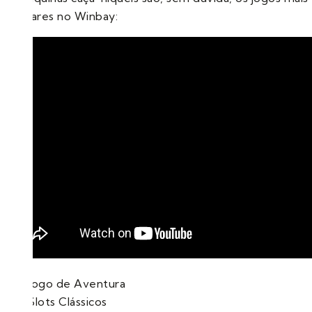
populares no Winbay:
Jogo de Aventura
Slots Clássicos