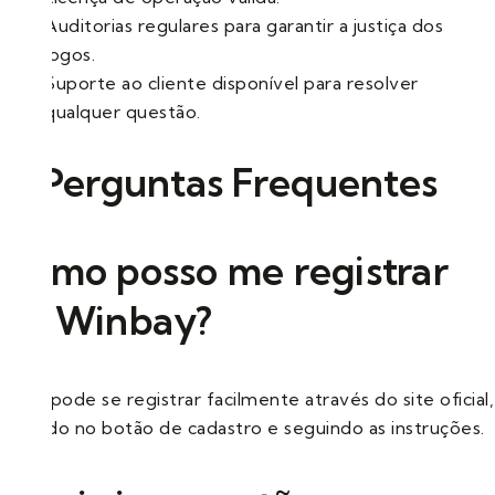
Auditorias regulares para garantir a justiça dos
jogos.
Suporte ao cliente disponível para resolver
qualquer questão.
6. Perguntas Frequentes
Como posso me registrar
no Winbay?
Você pode se registrar facilmente através do site oficial,
clicando no botão de cadastro e seguindo as instruções.