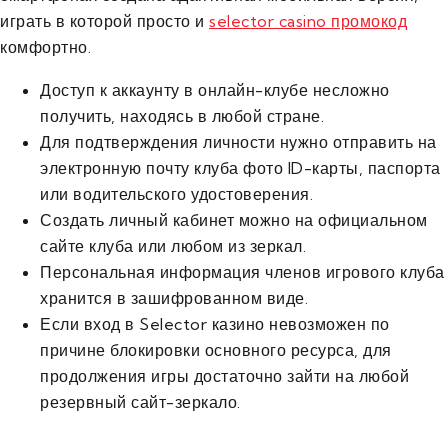
играть в которой просто и
selector casino промокод
комфортно.
Доступ к аккаунту в онлайн-клубе несложно
получить, находясь в любой стране.
Для подтверждения личности нужно отправить на
электронную почту клуба фото ID-карты, паспорта
или водительского удостоверения.
Создать личный кабинет можно на официальном
сайте клуба или любом из зеркал.
Персональная информация членов игрового клуба
хранится в зашифрованном виде.
Если вход в Selector казино невозможен по
причине блокировки основного ресурса, для
продолжения игры достаточно зайти на любой
резервный сайт-зеркало.