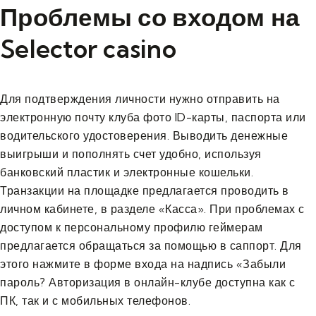
Проблемы со входом на
Selector casino
Для подтверждения личности нужно отправить на
электронную почту клуба фото ID-карты, паспорта или
водительского удостоверения. Выводить денежные
выигрыши и пополнять счет удобно, используя
банковский пластик и электронные кошельки.
Транзакции на площадке предлагается проводить в
личном кабинете, в разделе «Касса». При проблемах с
доступом к персональному профилю геймерам
предлагается обращаться за помощью в саппорт. Для
этого нажмите в форме входа на надпись «Забыли
пароль? Авторизация в онлайн-клубе доступна как с
ПК, так и с мобильных телефонов.