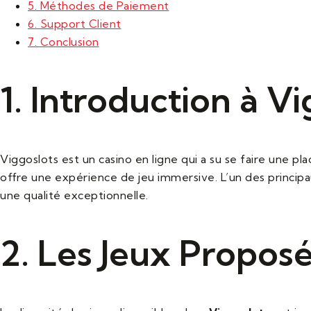
5. Méthodes de Paiement
6. Support Client
7. Conclusion
1. Introduction à V
Viggoslots est un casino en ligne qui a su se faire une pl
offre une expérience de jeu immersive. L’un des princip
une qualité exceptionnelle.
2. Les Jeux Propos