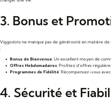
3. Bonus et Promot
Viggoslots ne manque pas de générosité en matière de 
:
Bonus de Bienvenue
: Un excellent moyen de com
Offres Hebdomadaires
: Profitez d’offres régulièr
Programmes de Fidélité
: Récompensez-vous avec 
4. Sécurité et Fiabil