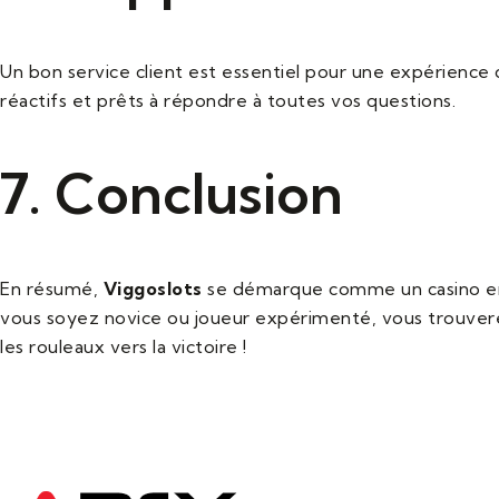
Un bon service client est essentiel pour une expérience
réactifs et prêts à répondre à toutes vos questions.
7. Conclusion
En résumé,
Viggoslots
se démarque comme un casino en l
vous soyez novice ou joueur expérimenté, vous trouvere
les rouleaux vers la victoire !