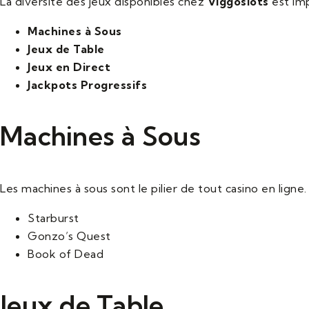
La diversité des jeux disponibles chez
Viggoslots
est imp
Machines à Sous
Jeux de Table
Jeux en Direct
Jackpots Progressifs
Machines à Sous
Les machines à sous sont le pilier de tout casino en lign
Starburst
Gonzo’s Quest
Book of Dead
Jeux de Table