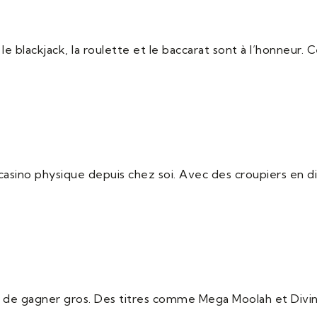
e blackjack, la roulette et le baccarat sont à l’honneur. 
 casino physique depuis chez soi. Avec des croupiers en d
e de gagner gros. Des titres comme Mega Moolah et Divi