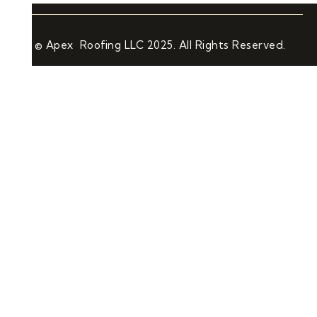
© Apex Roofing LLC 2025. All Rights Reserved.