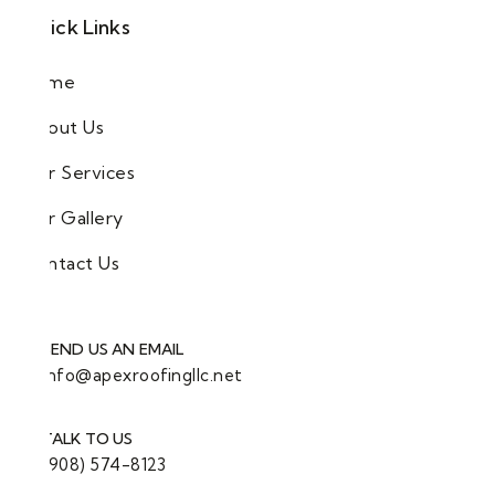
Quick Links
Home
About Us
Our Services
Our Gallery
Contact Us
SEND US AN EMAIL
info@apexroofingllc.net
TALK TO US
(908) 574-8123