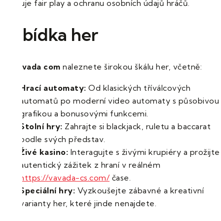
zajišťuje fair play a ochranu osobních údajů hráčů.
Nabídka her
Na
vavada com
naleznete širokou škálu her, včetně:
Hrací automaty:
Od klasických tříválcových
automatů po moderní video automaty s působivou
grafikou a bonusovými funkcemi.
Stolní hry:
Zahrajte si blackjack, ruletu a baccarat
podle svých představ.
Živé kasino:
Interagujte s živými krupiéry a prožijte
autentický zážitek z hraní v reálném
https://vavada-cs.com/
čase.
Speciální hry:
Vyzkoušejte zábavné a kreativní
varianty her, které jinde nenajdete.