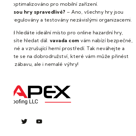
optimalizováno pro mobilní zařízení.
Jsou hry spravedlivé?
– Ano, všechny hry jsou
regulovány a testovány nezávislými organizacemi.
Pokud hledáte ideální místo pro online hazardní hry,
nemusíte hledat dál.
vavada com
vám nabízí bezpečné,
zábavné a vzrušující herní prostředí. Tak neváhejte a
vydejte se na dobrodružství, které vám může přinést
nejen zábavu, ale i nemalé výhry!