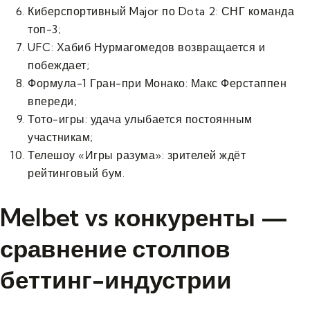
Киберспортивный Major по Dota 2: СНГ команда
топ-3;
UFC: Хабиб Нурмагомедов возвращается и
побеждает;
Формула-1 Гран-при Монако: Макс Ферстаппен
впереди;
Тото-игры: удача улыбается постоянным
участникам;
Телешоу «Игры разума»: зрителей ждёт
рейтинговый бум.
Melbet vs конкуренты —
сравнение столпов
беттинг-индустрии