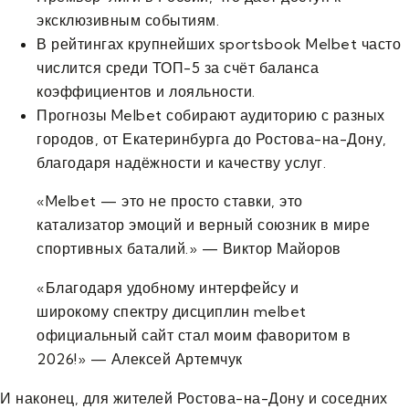
эксклюзивным событиям.
В рейтингах крупнейших sportsbook Melbet часто
числится среди ТОП-5 за счёт баланса
коэффициентов и лояльности.
Прогнозы Melbet собирают аудиторию с разных
городов, от Екатеринбурга до Ростова-на-Дону,
благодаря надёжности и качеству услуг.
«Melbet — это не просто ставки, это
катализатор эмоций и верный союзник в мире
спортивных баталий.» — Виктор Майоров
«Благодаря удобному интерфейсу и
широкому спектру дисциплин melbet
официальный сайт стал моим фаворитом в
2026!» — Алексей Артемчук
И наконец, для жителей Ростова-на-Дону и соседних