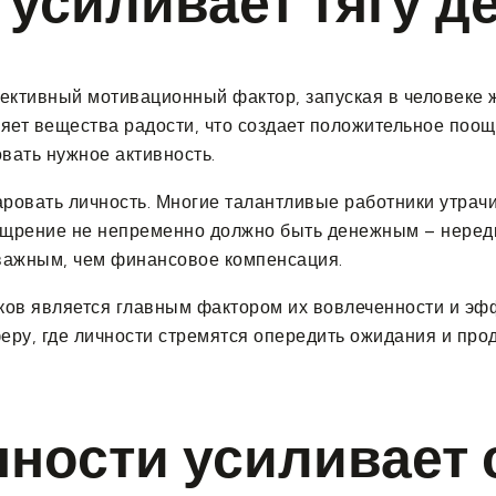
усиливает тягу д
ективный мотивационный фактор, запуская в человеке ж
яет вещества радости, что создает положительное поощ
вать нужное активность.
ровать личность. Многие талантливые работники утрачи
Поощрение не непременно должно быть денежным – нере
важным, чем финансовое компенсация.
ов является главным фактором их вовлеченности и эфф
феру, где личности стремятся опередить ожидания и пр
нности усиливает