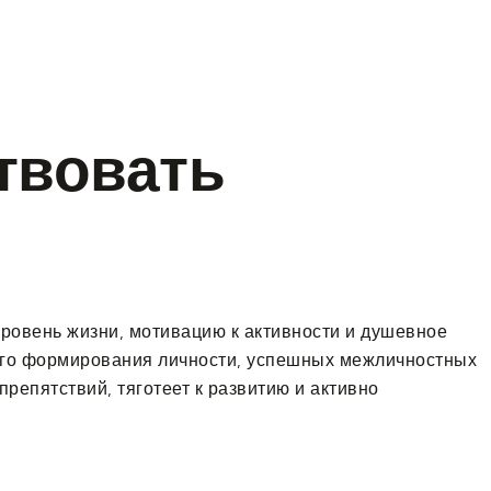
(908) 574-8123
твовать
ровень жизни, мотивацию к активности и душевное
ного формирования личности, успешных межличностных
репятствий, тяготеет к развитию и активно