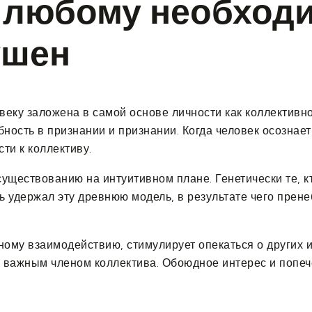
 любому необходи
ушен
еку заложена в самой основе личности как коллективн
ность в признании и признании. Когда человек осознает,
ти к коллективу.
существованию на интуитивном плане. Генетически те, к
 удержал эту древнюю модель, в результате чего прене
ому взаимодействию, стимулирует опекаться о других и
я важным членом коллектива. Обоюдное интерес и попе