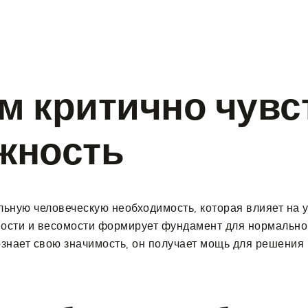
s
Our Services
Our Gallery
Contact Us
м критично чувс
жность
ьную человеческую необходимость, которая влияет на у
жности и весомости формирует фундамент для нормаль
знает свою значимость, он получает мощь для решения п