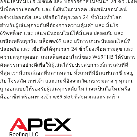
ออนไลน์ที่มีโปรโมชั่นดี และ บริการคาสิโนชั้นนำ 24 ชั่วโมงที่
นี่เพื่อควาปลอดภัย และ ยั่งยืนในอนาคต เล่นพนันออนไลน์
อย่างปลอดภัย และ เชื่อถือได้ทุกเวลา 24 ชั่วโมงทั่วโลก
สำหรับผู้เล่นทุกระดับที่ต้องการความคุ้มค่า และ มั่นใจ
69wสล็อต และ เล่นพนันออนไลน์ให้มั่นคง ปลอดภัย และ
เพลิดเพลินทุกวัน! สล็อตw69 และ บริการเกมพนันออนไลน์ที่
ปลอดภัย และ เชื่อถือได้ทุกเวลา 24 ชั่วโมงเพื่อความสุข และ
ความสนุกสุดยอด. เกมสล็อตออนไลน์ของ W69THB ได้รับการ
คัดสรรมาอย่างดีเพื่อให้ผู้เล่นได้รับประสบการณ์การเล่นที่ดี
ที่สุด เรามีเกมสล็อตที่หลากหลาย ทั้งเกมที่มีธีมแฟนตาซี ผจญ
ภัย โจรสลัด เทพเจ้า และเกมที่อิงจากวัฒนธรรมต่าง ๆ ทุกเกม
ถูกออกแบบให้รองรับผู้เล่นทุกระดับ ไม่ว่าจะเป็นมือใหม่หรือ
มืออาชีพ พร้อมทางเข้า w69 slot ที่สะดวกและรวดเร็ว