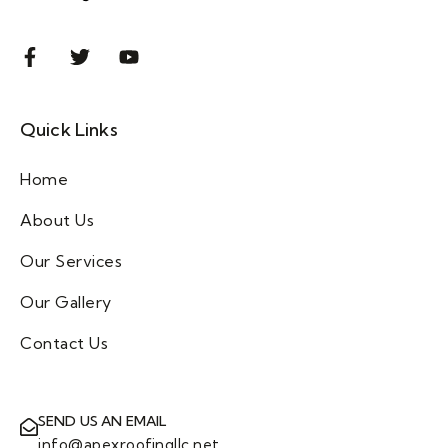
Quick Links
Home
About Us
Our Services
Our Gallery
Contact Us
SEND US AN EMAIL
info@apexroofingllc.net