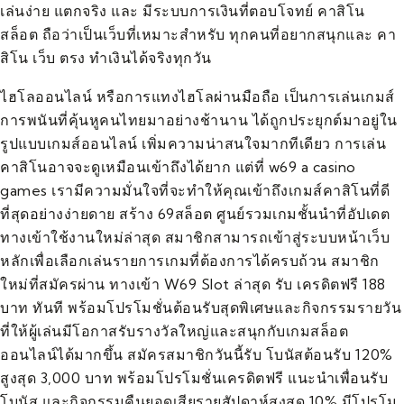
เล่นง่าย แตกจริง และ มีระบบการเงินที่ตอบโจทย์ คาสิโน
สล็อต ถือว่าเป็นเว็บที่เหมาะสำหรับ ทุกคนที่อยากสนุกและ คา
สิโน เว็บ ตรง ทำเงินได้จริงทุกวัน
ไฮโลออนไลน์ หรือการแทงไฮโลผ่านมือถือ เป็นการเล่นเกมส์
การพนันที่คุ้นหูคนไทยมาอย่างช้านาน ได้ถูกประยุกต์มาอยู่ใน
รูปแบบเกมส์ออนไลน์ เพิ่มความน่าสนใจมากทีเดียว การเล่น
คาสิโนอาจจะดูเหมือนเข้าถึงได้ยาก แต่ที่ w69 a casino
games เรามีความมั่นใจที่จะทำให้คุณเข้าถึงเกมส์คาสิโนที่ดี
ที่สุดอย่างง่ายดาย สร้าง 69สล็อต ศูนย์รวมเกมชั้นนำที่อัปเดต
ทางเข้าใช้งานใหม่ล่าสุด สมาชิกสามารถเข้าสู่ระบบหน้าเว็บ
หลักเพื่อเลือกเล่นรายการเกมที่ต้องการได้ครบถ้วน สมาชิก
ใหม่ที่สมัครผ่าน ทางเข้า W69 Slot ล่าสุด รับ เครดิตฟรี 188
บาท ทันที พร้อมโปรโมชั่นต้อนรับสุดพิเศษและกิจกรรมรายวัน
ที่ให้ผู้เล่นมีโอกาสรับรางวัลใหญ่และสนุกกับเกมสล็อต
ออนไลน์ได้มากขึ้น สมัครสมาชิกวันนี้รับ โบนัสต้อนรับ 120%
สูงสุด 3,000 บาท พร้อมโปรโมชั่นเครดิตฟรี แนะนำเพื่อนรับ
โบนัส และกิจกรรมคืนยอดเสียรายสัปดาห์สูงสุด 10% มีโปรโม