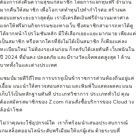
ต้องการส่งคืนความสุขแก่สมาชิก โดยการแจกทุนฟรี จำนวน
มากคืนให้สมาชิก เพื่อโอกาสทำทุนไปทำกำไรต่อ สร้างผล
ตอบแทนระยะยาวสุดคุ้ม เรามีเครดิตเงินฟรีจำนวนมหาศาล
แจกให้ฟรีผ่านกิจกรรมของทางเว็บ ซึ่งสมาชิกสามารถหาได้ดู
ได้จากหน้าโปรโมชันหลัก มีให้เลือกเยอะแยะมากมาย เพียงแค่
เป็นสมาชิก หรือหากใครที่ยังไม่ได้เป็นสมาชิก ก็เพียงแค่ลง
ทะเบียนใหม่ ไม่ต้องรอเล่นก่อน ก็กดรับได้เลยทันที เว็บพนันใน
ปี 2024 ที่มั่นคง ปลอดภัย และมีรางวัลแจ็คพอตสูงสุด 1 ล้าน
บาททั้งในและต่างประเทศ.
แชมป์มวยดีวิถีไทย การบรรจุเป็นข้าราชการส่วนท้องถิ่นอยู่แค่
เอื้อม แนะนำให้ตรวจสอบสถานะและพิมพ์ใบแสดงผลคะแนน
เก็บไว้เป็นหลักฐานทันที ประเภทวิชาการ ประเภททั่วไป คุณ
ต้องสมัครสมาชิกของ Z.com ก่อนสั่งซื้อบริการของ Cloud วง
ล้อนำโชค
ไม่ว่าคุณจะใช้อุปกรณ์ใด เราก็พร้อมนำเสนอประสบการณ์
เกมสล็อตออนไลน์ระดับพรีเมียมให้แก่ผู้เล่น ด้วยระบบที่