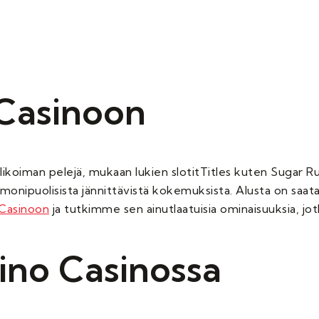
s
Our Services
Our Gallery
Contact Us
 Casinoon
alikoiman pelejä, mukaan lukien slotitTitles kuten Sugar Ru
 monipuolisista jännittävistä kokemuksista. Alusta on saata
 Casinoon
ja tutkimme sen ainutlaatuisia ominaisuuksia, jot
sino Casinossa