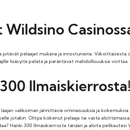
 Wildsino Casinoss
ka pitävät pelaajat mukana ja innostuneina. Viikoittaisesta 
lle lisäsyitä pelata ja parantavat mahdollisuuksia voittaa.
300 Ilmaiskierrosta
 laajan valikoiman jännittäviä ominaisuuksia ja kokemuksia. 
aiselle jotakin. Olitpa kokenut pelaaja tai vasta aloittama
a? Hanki 300 Ilmaiskierrosta tänään ja aloita pelikautesi 