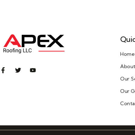
Quic
Home
About
Our S
Our G
Conta