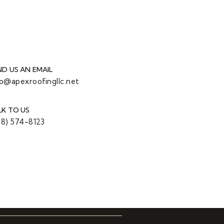
ND US AN EMAIL
fo@apexroofingllc.net
LK TO US
08) 574-8123