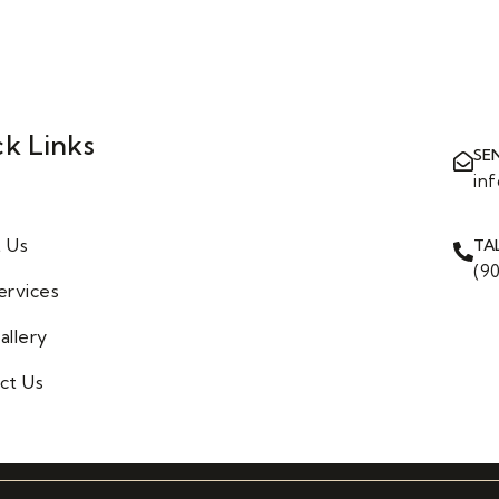
k Links
SE
in
 Us
TA
(9
ervices
allery
ct Us