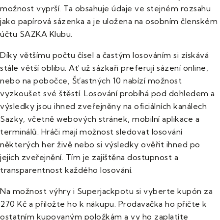
možnost vyprší. Ta obsahuje údaje ve stejném rozsahu
jako papírová sázenka a je uložena na osobním členském
účtu SAZKA Klubu.
Díky většímu počtu čísel a častým losováním si získává
stále větší oblibu. Ať už sázkaři preferují sázení online,
nebo na pobočce, Šťastných 10 nabízí možnost
vyzkoušet své štěstí. Losování probíhá pod dohledem a
výsledky jsou ihned zveřejněny na oficiálních kanálech
Sazky, včetně webových stránek, mobilní aplikace a
terminálů. Hráči mají možnost sledovat losování
některých her živě nebo si výsledky ověřit ihned po
jejich zveřejnění. Tím je zajištěna dostupnost a
transparentnost každého losování.
Na možnost výhry i Superjackpotu si vyberte kupón za
270 Kč a přiložte ho k nákupu. Prodavačka ho přičte k
ostatním kupovaným položkám a vy ho zaplatíte