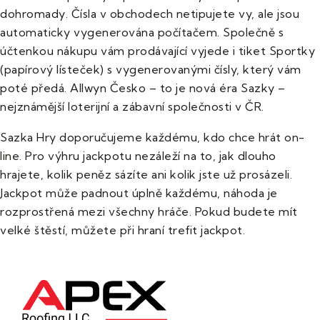
dohromady. Čísla v obchodech netipujete vy, ale jsou
automaticky vygenerována počítačem. Společně s
účtenkou nákupu vám prodávající vyjede i tiket Sportky
(papírový lísteček) s vygenerovanými čísly, který vám
poté předá. Allwyn Česko – to je nová éra Sazky –
nejznámější loterijní a zábavní společnosti v ČR.
Sazka Hry doporučujeme každému, kdo chce hrát on-
line. Pro výhru jackpotu nezáleží na to, jak dlouho
hrajete, kolik peněz sázíte ani kolik jste už prosázeli.
Jackpot může padnout úplně každému, náhoda je
rozprostřená mezi všechny hráče. Pokud budete mít
velké štěstí, můžete při hraní trefit jackpot.