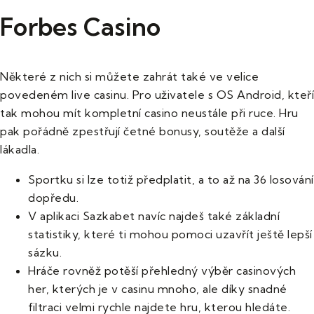
Forbes Casino
Některé z nich si můžete zahrát také ve velice
povedeném live casinu. Pro uživatele s OS Android, kteří
tak mohou mít kompletní casino neustále při ruce. Hru
pak pořádně zpestřují četné bonusy, soutěže a další
lákadla.
Sportku si lze totiž předplatit, a to až na 36 losování
dopředu.
V aplikaci Sazkabet navíc najdeš také základní
statistiky, které ti mohou pomoci uzavřít ještě lepší
sázku.
Hráče rovněž potěší přehledný výběr casinových
her, kterých je v casinu mnoho, ale díky snadné
filtraci velmi rychle najdete hru, kterou hledáte.