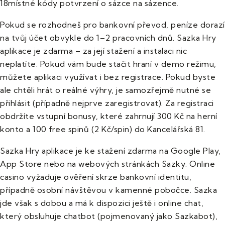
18místné kódy potvrzení o sázce na sázence.
Pokud se rozhodneš pro bankovní převod, peníze dorazí
na tvůj účet obvykle do 1–2 pracovních dnů. Sazka Hry
aplikace je zdarma – za její stažení a instalaci nic
neplatíte. Pokud vám bude stačit hraní v demo režimu,
můžete aplikaci využívat i bez registrace. Pokud byste
ale chtěli hrát o reálné výhry, je samozřejmě nutné se
přihlásit (případně nejprve zaregistrovat). Za registraci
obdržíte vstupní bonusy, které zahrnují 300 Kč na herní
konto a 100 free spinů (2 Kč/spin) do Kancelářská 81.
Sazka Hry aplikace je ke stažení zdarma na Google Play,
App Store nebo na webových stránkách Sazky. Online
casino vyžaduje ověření skrze bankovní identitu,
případně osobní návštěvou v kamenné pobočce. Sazka
jde však s dobou a má k dispozici ještě i online chat,
který obsluhuje chatbot (pojmenovaný jako Sazkabot),