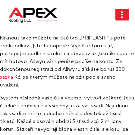
Kliknout také můžete na tlačítko „PŘIHLÁSIT“ a poté
zvolit odkaz „Jste tu poprvé? Vyplňte formulář,
postupujte podle instrukcí na obrazovce. Jakmile budete
mít hotovo, Allwyn vám peníze připíše na konto. Za
dokončenou registraci od Allwynu získáte bonus 300
sazka
Kč, se kterým můžete naložit podle svého
uvážení.
Systém následně vaše čísla vezme, vytvoří veškeré šesti
číselné kombinace a všechny je za vás vsadí. Najednou
tak vsadíte místo jednoho i několik desítek až tisíců
tiketů. Každé slosování obdrží 5 šťastlivců 2 miliony
korun. Sázkaři nevybírají žádná vlastní čísla, ale losují se