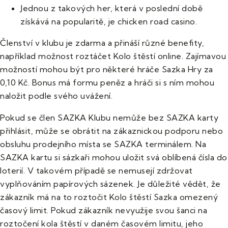
Jednou z takových her, která v poslední době
získává na popularitě, je chicken road casino.
Členství v klubu je zdarma a přináší různé benefity,
například možnost roztáčet Kolo štěstí online. Zajímavou
možností mohou být pro některé hráče Sazka Hry za
0,10 Kč. Bonus má formu peněz a hráči si s ním mohou
naložit podle svého uvážení.
Pokud se člen SAZKA Klubu nemůže bez SAZKA karty
přihlásit, může se obrátit na zákaznickou podporu nebo
obsluhu prodejního místa se SAZKA terminálem. Na
SAZKA kartu si sázkaři mohou uložit svá oblíbená čísla do
loterií. V takovém případě se nemusejí zdržovat
vyplňováním papírových sázenek. Je důležité vědět, že
zákazník má na to roztočit Kolo štěstí Sazka omezený
časový limit. Pokud zákazník nevyužije svou šanci na
roztočení kola štěstí v daném časovém limitu, jeho