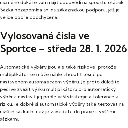
nicméně dokáže vám najít odpovědi na spoustu otázek.
Sazka nezapomíná ani na zákaznickou podporu, jež je
velice dobře podchycená.
Vylosovaná čísla ve
Sportce – středa 28. 1. 2026
Automatické výběry jsou ale také rizikové, protože
multiplikátor se může náhle zhroutit těsně po
nastaveném automatickém výběru. Je proto důležité
pečlivě zvážit výšku multiplikátoru pro automatický
výběr a nastavit jej podle vaší strategie a tolerance k
riziku. Je dobré si automatické výběry také testovat na
nižších sázkách, než je zavedete do praxe s vyššími
sázkami.