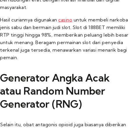
masyarakat.
Hasil curiannya digunakan
casino
untuk membeli narkoba
jenis sabu dan bermain judi slot. Slot di 188BET memiliki
RTP tinggi hingga 98%, memberikan peluang lebih besar
untuk menang. Beragam permainan slot dari penyedia
terkenal juga tersedia, menawarkan variasi menarik bagi
pemain.
Generator Angka Acak
atau Random Number
Generator (RNG)
Selain itu, obat antagonis opioid juga biasanya diberikan