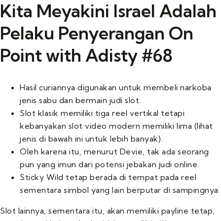
Kita Meyakini Israel Adalah
Pelaku Penyerangan On
Point with Adisty #68
Hasil curiannya digunakan untuk membeli narkoba
jenis sabu dan bermain judi slot.
Slot klasik memiliki tiga reel vertikal tetapi
kebanyakan slot video modern memiliki lima (lihat
jenis di bawah ini untuk lebih banyak).
Oleh karena itu, menurut Devie, tak ada seorang
pun yang imun dari potensi jebakan judi online.
Sticky Wild tetap berada di tempat pada reel
sementara simbol yang lain berputar di sampingnya.
Slot lainnya, sementara itu, akan memiliki payline tetap,