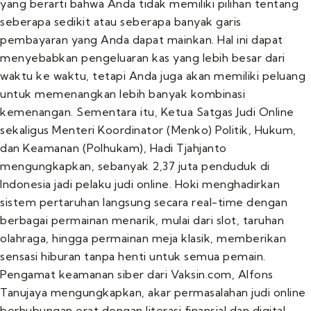
yang berarti bahwa Anda tidak memiliki pilihan tentang
seberapa sedikit atau seberapa banyak garis
pembayaran yang Anda dapat mainkan. Hal ini dapat
menyebabkan pengeluaran kas yang lebih besar dari
waktu ke waktu, tetapi Anda juga akan memiliki peluang
untuk memenangkan lebih banyak kombinasi
kemenangan. Sementara itu, Ketua Satgas Judi Online
sekaligus Menteri Koordinator (Menko) Politik, Hukum,
dan Keamanan (Polhukam), Hadi Tjahjanto
mengungkapkan, sebanyak 2,37 juta penduduk di
Indonesia jadi pelaku judi online. Hoki menghadirkan
sistem pertaruhan langsung secara real-time dengan
berbagai permainan menarik, mulai dari slot, taruhan
olahraga, hingga permainan meja klasik, memberikan
sensasi hiburan tanpa henti untuk semua pemain.
Pengamat keamanan siber dari Vaksin.com, Alfons
Tanujaya mengungkapkan, akar permasalahan judi online
berhubungan erat dengan literasi finansial dan digital