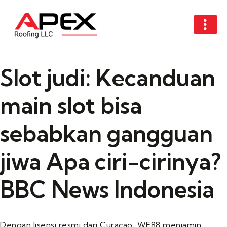
Slot judi: Kecanduan
main slot bisa
sebabkan gangguan
jiwa Apa ciri-cirinya?
BBC News Indonesia
Dengan lisensi resmi dari Curacao, WE88 menjamin