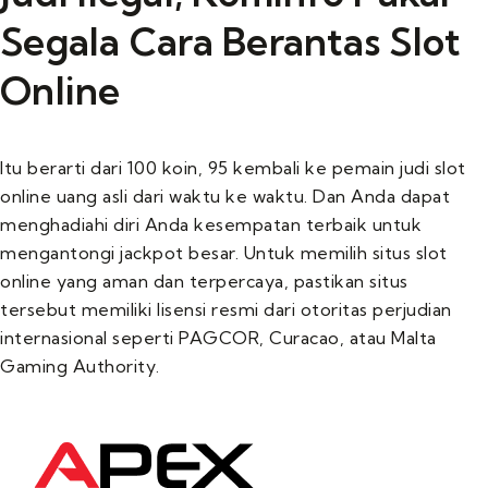
Segala Cara Berantas Slot
Online
Itu berarti dari 100 koin, 95 kembali ke pemain judi slot
online uang asli dari waktu ke waktu. Dan Anda dapat
menghadiahi diri Anda kesempatan terbaik untuk
mengantongi jackpot besar. Untuk memilih situs slot
online yang aman dan terpercaya, pastikan situs
tersebut memiliki lisensi resmi dari otoritas perjudian
internasional seperti PAGCOR, Curacao, atau Malta
Gaming Authority.