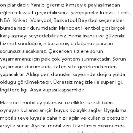
ön plandadır. Yani bilgileriniz kimseyle paylaşılmadan
eğlenceli vakit geçirebilirsiniz. Şampiyonlar kupası, Tenis,
NBA, Kriket, Voleybol, Basketbol Beyzbol seçenekleri
burada hazır durumdadır. Mariobet Hentbol gibi birçok
karşılaşmayı seyredebilirsiniz. Firma lisanslı ve güvenilir
hizmet sunduğu için kazanmış olduğunuz paraları
sorunsuz alacaksınız. Çekerken sizlere sorun
yaşamamanız için pek çok yöntem sunmaktadır. Sorun
yaşamanız durumunda zaten site gerekeni hemen
yapacaktır. Aldığı geri dönüşler sayesinde doğru yolda
olduğu görülmektedir. Ücretsiz maç izle ile süper ligi,
İngiltere ligi, Asya kupası kapsamlıdır.
Mariobet mobil uygulaması, özellikle sürekli bahis
oynayan kullanıcılar için büyük kolaylık sağlar. Uygulama,
mobil siteye kıyasla daha hızlı açılır ve kullanıcı dostu bir
arayüz sunar. Ayrıca, mobil veri tüketimini minimumda