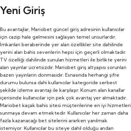
Yeni Giriş
Bu avantajlar, Mariobet güncel giriş adresinin kullanıcılar
için cazip hale gelmesini sağlayan temel unsurlardır.
İmkanları beraberinde yer alan özellikler site dahilinde
yerini alan bahis sevenlerin hepsi için geçerli olmaktadır.
TV özelliği dahilinde sunulan hizmetleri ile birlikte yerini
alan yayınlar ücretsizdir. Mariobet giriş altyapısı sorunları
bazen yayınların donmasıdır. Esnasında herhangi şifre
durumu bulunsa dahi kullanıcılar kategoride serbest
şekilde izleme avantajı ile karşılaşır. Konum alan kanallar
içerisinde kullanıcılar için pek çok avantaj yer almaktadır.
Mariobet kaçak bahis sitesi müşterilerine en iyi hizmetleri
sunmaya devam etmektedir. Kullanıcılar her zaman daha
fazla kazanacağı bet sitelerini ararken yanılmak
istemiyor. Kullanıcılar bu siteye dahil olduğu andan