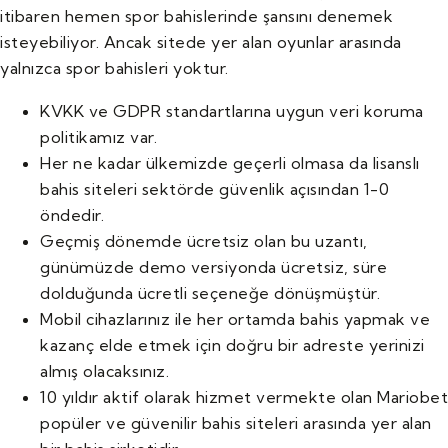
itibaren hemen spor bahislerinde şansını denemek
isteyebiliyor. Ancak sitede yer alan oyunlar arasında
yalnızca spor bahisleri yoktur.
KVKK ve GDPR standartlarına uygun veri koruma
politikamız var.
Her ne kadar ülkemizde geçerli olmasa da lisanslı
bahis siteleri sektörde güvenlik açısından 1-0
öndedir.
Geçmiş dönemde ücretsiz olan bu uzantı,
günümüzde demo versiyonda ücretsiz, süre
dolduğunda ücretli seçeneğe dönüşmüştür.
Mobil cihazlarınız ile her ortamda bahis yapmak ve
kazanç elde etmek için doğru bir adreste yerinizi
almış olacaksınız.
10 yıldır aktif olarak hizmet vermekte olan Mariobet
popüler ve güvenilir bahis siteleri arasında yer alan