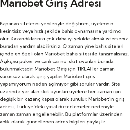
Mariobet Giriş Adresi
Kapanan sitelerini yenileriyle değiştiren, üyelerinin
kesintisiz veya hızlı şekilde bahis oynamasına yardımcı
olur. Kazandıklarınızı çok daha iyi şekilde almak isterseniz
buradan yardım alabilirsiniz. O zaman yine bahis siteleri
içinde en özeli olan Mariobet bahis sitesi ile tanışmalısınız.
Açıkçası poker ve canlı casino, slot oyunları burada
bulunmaktadır. Mariobet Giriş için TIKLAHer zaman
sorunsuz olarak giriş yapılan Mariobet giriş
yapamıyorum neden açılmıyor gibi sorular vardır. Site
üzerinde yer alan slot oyunları üyelere her zaman için
değişik bir kazanç kapısı olarak sunulur. Mariobet’in giriş
adresi, Türkiye’deki yasal düzenlemeler nedeniyle
zaman zaman engellenebilir. Bu platformlar üzerinden
anlık olarak güncellenen adres bilgileri paylaşılır.