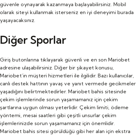
güvenle oynayarak kazanmaya başlayabilirsiniz. Mobil
olarak siteyi kullanmak isterseniz en iyi deneyimi burada
yaşayacaksınız.
Diğer Sporlar
Giriş butonlarına tıklayarak güvenli ve en son Mariobet
adresine ulaşabilirsiniz. Diğer bir şikayet konusu,
Mariobet’in müşteri hizmetleri ile ilgilidir. Bazı kullanıcılar,
canlı destek hattının yavaş ve yanıt vermede gecikmeler
yaşadığını belirtmektedirler. Mariobet bahis sitesinde
çekim işlemlerinde sorun yaşamamanız için çekim
şartlarına uygun olması yeterlidir. Çekim limiti, ödeme
yöntemi, mesai saatleri gibi çeşitli unsurlar çekim
işlemlerinizde sorun yaşamamanız için önemlidir.
Mariobet bahis sitesi görüldüğü gibi her alan için ekstra