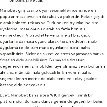
bir bahis şirketidir.
Mariobet giriş casino oyun seçenekleri içerisinde en
popüler masa oyunları ile rulet ve pokerdir. Poker çeşidi
olarak holdem teksas ve Türk pokeri oyunları ise site
üyelerine, masa oyunu olarak en fazla bonusu
vermektedir. Vip roulette ve online 21 blackjack
oyunlarını da masa oyunu olarak tercih edebilir, mobil
uygulama ile de tüm masa oyunlarına paralı bahis
yapabilirsiniz. Sizler de sıkıntı ve stres yaşamadan harika
fırsatları elde edebilirsiniz. Bu sayede fırsatları
değerlendirmeniz, mobilden üye olmanız veya bonusları
almanız mümkün hale gelecektir. En verimli bahis
seçeneklerinin içerisinde olabilecek ve kolay şekilde
kazanç elde edeceksiniz.
Evet, Mariobet bahis sitesi %100 gerçek lisanslı bir
platformdur. Bu lisans dünya genelinde geçerli bir bahis