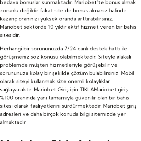
bedava bonuslar sunmaktadır. Mariobet’te bonus almak
zorunlu değildir fakat site de bonus almanız halinde
kazanç oranınızı yüksek oranda arttırabilirsiniz.
Mariobet sektörde 10 yıldır aktif hizmet veren bir bahis
sitesidir.
Herhangi bir sorununuzda 7/24 canlı destek hattı ile
görüşmeniz söz konusu olabilmektedir. Siteyle alakalı
problemde müşteri hizmetleriyle görüşebilir ve
sorununuza kolay bir şekilde çözüm bulabilirsiniz. Mobil
olarak siteyi kullanmak size önemli kolaylıklar
sağlayacaktır. Mariobet Giriş için TIKLAMariobet giriş
%100 oranında yani tamamıyla güvenilir olan bir bahis
sitesi olarak faaliyetlerini sürdürmektedir. Mariobet giriş
adresleri ve daha birçok konuda bilgi sitemizde yer
almaktadır.