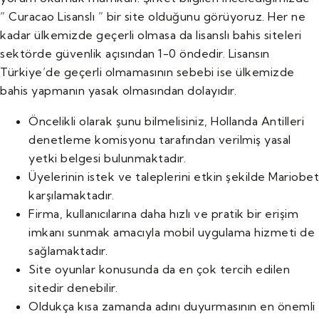
” Curacao Lisanslı ” bir site olduğunu görüyoruz. Her ne
kadar ülkemizde geçerli olmasa da lisanslı bahis siteleri
sektörde güvenlik açısından 1-0 öndedir. Lisansın
Türkiye’de geçerli olmamasının sebebi ise ülkemizde
bahis yapmanın yasak olmasından dolayıdır.
Öncelikli olarak şunu bilmelisiniz, Hollanda Antilleri
denetleme komisyonu tarafından verilmiş yasal
yetki belgesi bulunmaktadır.
Üyelerinin istek ve taleplerini etkin şekilde Mariobet
karşılamaktadır.
Firma, kullanıcılarına daha hızlı ve pratik bir erişim
imkanı sunmak amacıyla mobil uygulama hizmeti de
sağlamaktadır.
Site oyunlar konusunda da en çok tercih edilen
sitedir denebilir.
Oldukça kısa zamanda adını duyurmasının en önemli