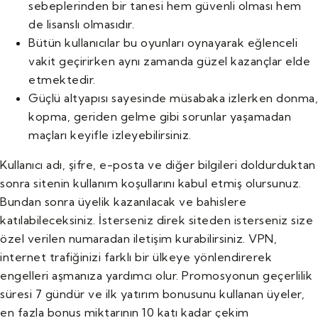
sebeplerinden bir tanesi hem güvenli olması hem
de lisanslı olmasıdır.
Bütün kullanıcılar bu oyunları oynayarak eğlenceli
vakit geçirirken aynı zamanda güzel kazançlar elde
etmektedir.
Güçlü altyapısı sayesinde müsabaka izlerken donma,
kopma, geriden gelme gibi sorunlar yaşamadan
maçları keyifle izleyebilirsiniz.
Kullanıcı adı, şifre, e-posta ve diğer bilgileri doldurduktan
sonra sitenin kullanım koşullarını kabul etmiş olursunuz.
Bundan sonra üyelik kazanılacak ve bahislere
katılabileceksiniz. İsterseniz direk siteden isterseniz size
özel verilen numaradan iletişim kurabilirsiniz. VPN,
internet trafiğinizi farklı bir ülkeye yönlendirerek
engelleri aşmanıza yardımcı olur. Promosyonun geçerlilik
süresi 7 gündür ve ilk yatırım bonusunu kullanan üyeler,
en fazla bonus miktarının 10 katı kadar çekim