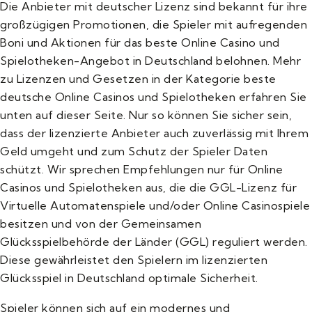
Die Anbieter mit deutscher Lizenz sind bekannt für ihre
großzügigen Promotionen, die Spieler mit aufregenden
Boni und Aktionen für das beste Online Casino und
Spielotheken-Angebot in Deutschland belohnen. Mehr
zu Lizenzen und Gesetzen in der Kategorie beste
deutsche Online Casinos und Spielotheken erfahren Sie
unten auf dieser Seite. Nur so können Sie sicher sein,
dass der lizenzierte Anbieter auch zuverlässig mit Ihrem
Geld umgeht und zum Schutz der Spieler Daten
schützt. Wir sprechen Empfehlungen nur für Online
Casinos und Spielotheken aus, die die GGL-Lizenz für
Virtuelle Automatenspiele und/oder Online Casinospiele
besitzen und von der Gemeinsamen
Glücksspielbehörde der Länder (GGL) reguliert werden.
Diese gewährleistet den Spielern im lizenzierten
Glücksspiel in Deutschland optimale Sicherheit.
Spieler können sich auf ein modernes und