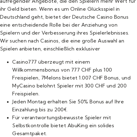
aufregender Angebote, die den Spielern mehr Wert für
ihr Geld bieten. Wenn es um Online Glücksspiel in
Deutschland geht, bietet der Deutsche Casino Bonus
eine entscheidende Rolle bei der Anziehung von
Spielern und der Verbesserung ihres Spielerlebnisses.
Wir suchen nach Casinos, die eine große Auswahl an
Spielen anbieten, einschließlich exklusiver
Casino777 überzeugt mit einem
Willkommensbonus von 777 CHF plus 100
Freispielen, 7Melons bietet 1.007 CHF Bonus, und
MyCasino belohnt Spieler mit 300 CHF und 200
Freispielen.
Jeden Montag erhalten Sie 50% Bonus auf Ihre
Einzahlung bis zu 200€.
Für verantwortungsbewusste Spieler mit
Selbstkontrolle bietet AbuKing ein solides
Gesamtpaket.