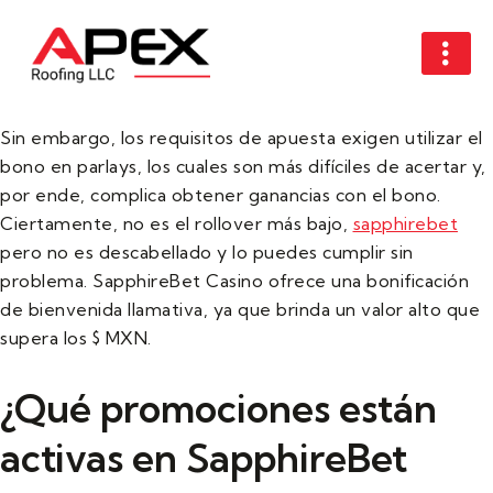
Sin embargo, los requisitos de apuesta exigen utilizar el
bono en parlays, los cuales son más difíciles de acertar y,
por ende, complica obtener ganancias con el bono.
Ciertamente, no es el rollover más bajo,
sapphirebet
pero no es descabellado y lo puedes cumplir sin
problema. SapphireBet Casino ofrece una bonificación
de bienvenida llamativa, ya que brinda un valor alto que
supera los $ MXN.
¿Qué promociones están
activas en SapphireBet