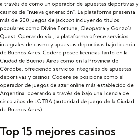
a través de como un operador de apuestas deportivas y
casinos de “nueva generación”. La plataforma presenta
más de 200 juegos de jackpot incluyendo títulos
populares como Divine Fortune, Cleopatra y Gonzo’s
Quest. Operando vía , la plataforma ofrece servicios
integrales de casino y apuestas deportivas bajo licencia
de Buenos Aires. Codere posee licencias tanto en la
Ciudad de Buenos Aires como en la Provincia de
Córdoba, ofreciendo servicios integrales de apuestas
deportivas y casinos. Codere se posiciona como el
operador de juegos de azar online más establecido de
Argentina, operando a través de bajo una licencia de
cinco años de LOTBA (autoridad de juego de la Ciudad
de Buenos Aires).
Top 15 mejores casinos