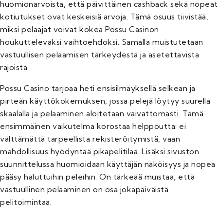
huomionarvoista, että päivittäinen cashback sekä nopeat
kotiutukset ovat keskeisiä arvoja. Tämä osuus tiivistää,
miksi pelaajat voivat kokea Possu Casinon
houkuttelevaksi vaihtoehdoksi. Samalla muistutetaan
vastuullisen pelaamisen tärkeydestä ja asetettavista
rajoista.
Possu Casino tarjoaa heti ensisilmäyksellä selkeän ja
pirteän käyttökokemuksen, jossa pelejä löytyy suurella
skaalalla ja pelaaminen aloitetaan vaivattomasti. Tämä
ensimmäinen vaikutelma korostaa helppoutta: ei
välttämättä tarpeellista rekisteröitymistä, vaan
mahdollisuus hyödyntää pikapelitilaa. Lisäksi sivuston
suunnittelussa huomioidaan käyttäjän näköisyys ja nopea
pääsy haluttuihin peleihin. On tärkeää muistaa, että
vastuullinen pelaaminen on osa jokapäiväistä
pelitoimintaa.