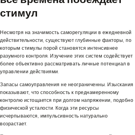
стимул
Несмотря на значимость саморегуляции в ежедневной
действительности, существуют глубинные факторы, по
которым стимулы порой становятся интенсивнее
разумного контроля. Изучение этих систем содействует
более объективно рассматривать личные потенциал в
управлении действиями.
Запасы самоуправления не неограниченны. Изыскания
показывают, что способность к преднамеренному
контролю истощается при долгом напряжении, подобно
физической усталости. Когда эти ресурсы
исчерпываются, импульсивность натурально
возрастает.