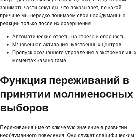
занимать части секунды, что показывает, по какой
причине мы нередко понимаем свои необдуманные
реакции только после их совершения.
Автоматические ответы на стресс и опасность
Мгновенная активация чувственных центров
Пропуск осознанного управления в экстремальных
моментах казино гама
Функция переживаний в
принятии молниеносных
выборов
Переживания имеют ключевую значение в развитии
необдуманного поведения. Они служат специфическим