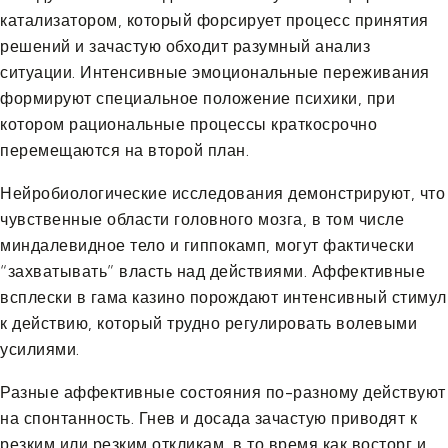
катализатором, который форсирует процесс принятия
решений и зачастую обходит разумный анализ
ситуации. Интенсивные эмоциональные переживания
формируют специальное положение психики, при
котором рациональные процессы краткосрочно
перемещаются на второй план.
Нейробиологические исследования демонстрируют, что
чувственные области головного мозга, в том числе
миндалевидное тело и гиппокамп, могут фактически
“захватывать” власть над действиями. Аффективные
всплески в гама казино порождают интенсивный стимул
к действию, который трудно регулировать волевыми
усилиями.
Разные аффективные состояния по-разному действуют
на спонтанность. Гнев и досада зачастую приводят к
резким или резким откликам, в то время как восторг и