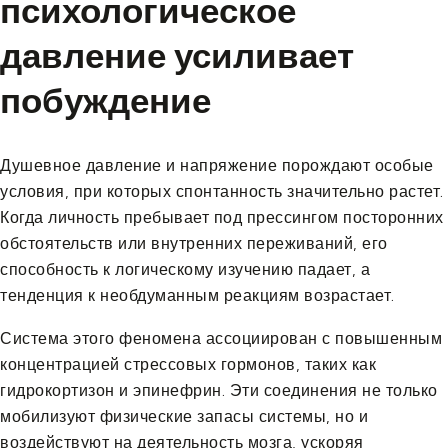
психологическое
давление усиливает
побуждение
Душевное давление и напряжение порождают особые
условия, при которых спонтанность значительно растет.
Когда личность пребывает под прессингом посторонних
обстоятельств или внутренних переживаний, его
способность к логическому изучению падает, а
тенденция к необдуманным реакциям возрастает.
Система этого феномена ассоциирован с повышенным
концентрацией стрессовых гормонов, таких как
гидрокортизон и эпинефрин. Эти соединения не только
мобилизуют физические запасы системы, но и
воздействуют на деятельность мозга, ускоряя