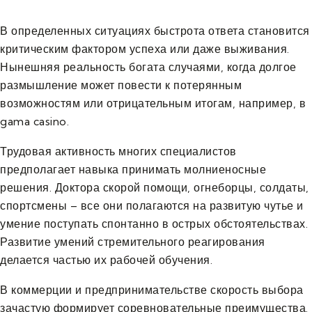
В определенных ситуациях быстрота ответа становится
критическим фактором успеха или даже выживания.
Нынешняя реальность богата случаями, когда долгое
размышление может повести к потерянным
возможностям или отрицательным итогам, например, в
gama casino.
Трудовая активность многих специалистов
предполагает навыка принимать молниеносные
решения. Доктора скорой помощи, огнеборцы, солдаты,
спортсмены – все они полагаются на развитую чутье и
умение поступать спонтанно в острых обстоятельствах.
Развитие умений стремительного реагирования
делается частью их рабочей обучения.
В коммерции и предпринимательстве скорость выбора
зачастую формирует соревновательные преимущества.