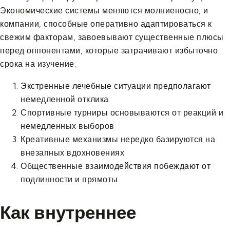
Экономические системы меняются молниеносно, и
компании, способные оперативно адаптироваться к
свежим факторам, завоевывают существенные плюсы
перед оппонентами, которые затрачивают избыточно
срока на изучение.
Экстренные лечебные ситуации предполагают
немедленной отклика
Спортивные турниры основываются от реакций и
немедленных выборов
Креативные механизмы нередко базируются на
внезапных вдохновениях
Общественные взаимодействия побеждают от
подлинности и прямоты
Как внутреннее