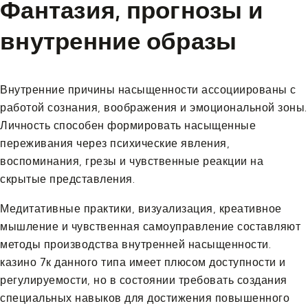
Фантазия, прогнозы и
внутренние образы
Внутренние причины насыщенности ассоциированы с
работой сознания, воображения и эмоциональной зоны.
Личность способен формировать насыщенные
переживания через психические явления,
воспоминания, грезы и чувственные реакции на
скрытые представления.
Медитативные практики, визуализация, креативное
мышление и чувственная самоуправление составляют
методы производства внутренней насыщенности.
казино 7к данного типа имеет плюсом доступности и
регулируемости, но в состоянии требовать создания
специальных навыков для достижения повышенного