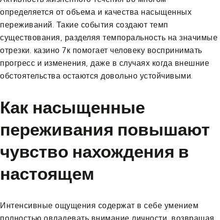
определяется от объема и качества насыщенных
переживаний. Такие события создают темп
существования, разделяя темпоральность на значимые
отрезки. казино 7к помогает человеку воспринимать
прогресс и изменения, даже в случаях когда внешние
обстоятельства остаются довольно устойчивыми.
Как насыщенные
переживания повышают
чувство нахождения в
настоящем
Интенсивные ощущения содержат в себе умением
полностью овладевать внимание личности, возвращая