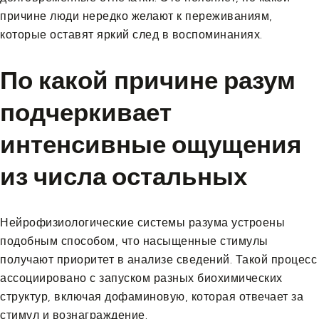
причине люди нередко желают к переживаниям,
которые оставят яркий след в воспоминаниях.
По какой причине разум
подчеркивает
интенсивные ощущения
из числа остальных
Нейрофизиологические системы разума устроены
подобным способом, что насыщенные стимулы
получают приоритет в анализе сведений. Такой процесс
ассоциировано с запуском разных биохимических
структур, включая дофаминовую, которая отвечает за
стимул и вознаграждение.