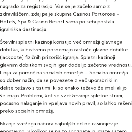
nagrado za registracijo. Vse se je začelo samo z
zdraviliščem, zdaj pa je skupina Casinos Portorose –
Hotels, Spa & Casino Resort sama po sebi postala
igralniška destinacija.
Številni spletni kazinoji koristijo več omrežji glavnega
dobitka, ki bistveno posnemajo rastoče glavne dobitke
(jackpote) fizičnih prizorišč igranja. Spletni kazinoji
glavnim dobitkom svojih iger dodelijo začetne vrednosti.
Linija za pomoč na socialnih omrežjih – Socialna omrežja
so dober način, da se povežete z več uporabniki in
delite težavo s tistimi, ki so enako težavo že imeli ali jo
še imajo. Problemi, kot so vzdrževanje spletne strani,
počasno nalaganje in vpeljava novih pravil, so lahko rešeni
preko socialnih omrežij.
Iskanje svežega nabora najboljših online casinojev je
enostavno, v kolikor se na to spoznate in imate sistem.