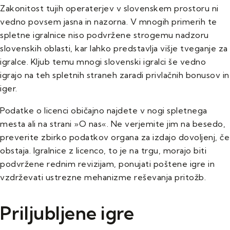
Zakonitost tujih operaterjev v slovenskem prostoru ni
vedno povsem jasna in nazorna. V mnogih primerih te
spletne igralnice niso podvržene strogemu nadzoru
slovenskih oblasti, kar lahko predstavlja višje tveganje za
igralce. Kljub temu mnogi slovenski igralci še vedno
igrajo na teh spletnih straneh zaradi privlačnih bonusov in
iger.
Podatke o licenci običajno najdete v nogi spletnega
mesta ali na strani »O nas«. Ne verjemite jim na besedo,
preverite zbirko podatkov organa za izdajo dovoljenj, če
obstaja. Igralnice z licenco, to je na trgu, morajo biti
podvržene rednim revizijam, ponujati poštene igre in
vzdrževati ustrezne mehanizme reševanja pritožb.
Priljubljene igre