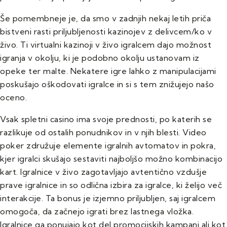
Še pomembneje je, da smo v zadnjih nekaj letih priča
bistveni rasti priljubljenosti kazinojev z delivcem/ko v
živo. Ti virtualni kazinoji v živo igralcem dajo možnost
igranja v okolju, ki je podobno okolju ustanovam iz
opeke ter malte. Nekatere igre lahko z manipulacijami
poskušajo oškodovati igralce in si s tem znižujejo našo
oceno.
Vsak spletni casino ima svoje prednosti, po katerih se
razlikuje od ostalih ponudnikov in v njih blesti. Video
poker združuje elemente igralnih avtomatov in pokra,
kjer igralci skušajo sestaviti najboljšo možno kombinacijo
kart. Igralnice v živo zagotavljajo avtentično vzdušje
prave igralnice in so odlična izbira za igralce, ki želijo več
interakcije. Ta bonus je izjemno priljubljen, saj igralcem
omogoča, da začnejo igrati brez lastnega vložka.
Igralnice ga ponujajo kot del promocijskih kampanj ali kot