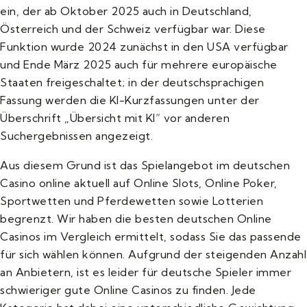
ein, der ab Oktober 2025 auch in Deutschland,
Österreich und der Schweiz verfügbar war. Diese
Funktion wurde 2024 zunächst in den USA verfügbar
und Ende März 2025 auch für mehrere europäische
Staaten freigeschaltet; in der deutschsprachigen
Fassung werden die KI-Kurzfassungen unter der
Überschrift „Übersicht mit KI“ vor anderen
Suchergebnissen angezeigt.
Aus diesem Grund ist das Spielangebot im deutschen
Casino online aktuell auf Online Slots, Online Poker,
Sportwetten und Pferdewetten sowie Lotterien
begrenzt. Wir haben die besten deutschen Online
Casinos im Vergleich ermittelt, sodass Sie das passende
für sich wählen können. Aufgrund der steigenden Anzahl
an Anbietern, ist es leider für deutsche Spieler immer
schwieriger gute Online Casinos zu finden. Jede