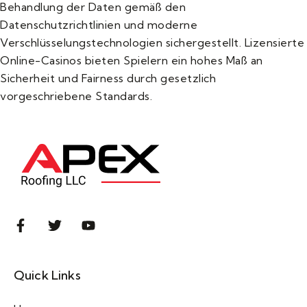
Behandlung der Daten gemäß den
Datenschutzrichtlinien und moderne
Verschlüsselungstechnologien sichergestellt. Lizensierte
Online-Casinos bieten Spielern ein hohes Maß an
Sicherheit und Fairness durch gesetzlich
vorgeschriebene Standards.
Quick Links