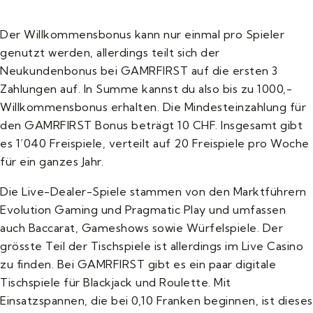
Der Willkommensbonus kann nur einmal pro Spieler
genutzt werden, allerdings teilt sich der
Neukundenbonus bei GAMRFIRST auf die ersten 3
Zahlungen auf. In Summe kannst du also bis zu 1000,-
Willkommensbonus erhalten. Die Mindesteinzahlung für
den GAMRFIRST Bonus beträgt 10 CHF. Insgesamt gibt
es 1’040 Freispiele, verteilt auf 20 Freispiele pro Woche
für ein ganzes Jahr.
Die Live-Dealer-Spiele stammen von den Marktführern
Evolution Gaming und Pragmatic Play und umfassen
auch Baccarat, Gameshows sowie Würfelspiele. Der
grösste Teil der Tischspiele ist allerdings im Live Casino
zu finden. Bei GAMRFIRST gibt es ein paar digitale
Tischspiele für Blackjack und Roulette. Mit
Einsatzspannen, die bei 0,10 Franken beginnen, ist dieses