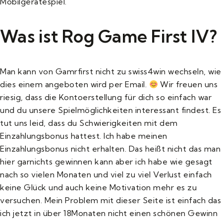
Mobilgerätespiel.
Was ist Rog Game First IV?
Man kann von Gamrfirst nicht zu swiss4win wechseln, wie
dies einem angeboten wird per Email.
Wir freuen uns
riesig, dass die Kontoerstellung für dich so einfach war
und du unsere Spielmöglichkeiten interessant findest. Es
tut uns leid, dass du Schwierigkeiten mit dem
Einzahlungsbonus hattest. Ich habe meinen
Einzahlungsbonus nicht erhalten. Das heißt nicht das man
hier garnichts gewinnen kann aber ich habe wie gesagt
nach so vielen Monaten und viel zu viel Verlust einfach
keine Glück und auch keine Motivation mehr es zu
versuchen. Mein Problem mit dieser Seite ist einfach das
ich jetzt in über 18Monaten nicht einen schönen Gewinn