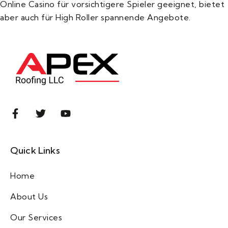
Online Casino für vorsichtigere Spieler geeignet, bietet
aber auch für High Roller spannende Angebote.
Quick Links
Home
About Us
Our Services