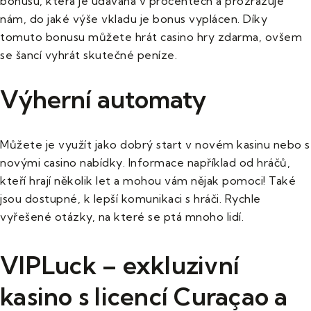
bonusu, která je udávána v procentech a prozrazuje
nám, do jaké výše vkladu je bonus vyplácen. Díky
tomuto bonusu můžete hrát casino hry zdarma, ovšem
se šancí vyhrát skutečné peníze.
Výherní automaty
Můžete je využít jako dobrý start v novém kasinu nebo s
novými casino nabídky. Informace například od hráčů,
kteří hrají několik let a mohou vám nějak pomoci! Také
jsou dostupné, k lepší komunikaci s hráči. Rychle
vyřešené otázky, na které se ptá mnoho lidí.
VIPLuck – exkluzivní
kasino s licencí Curaçao a