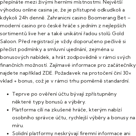
přepínáte mezi živými herními místnostmi. Největší
výhodou online casina je, že je přístupné odkudkoli a
kdykoli 24h denně. Zahranicni casino Boomerang Bet –
moderní casino pro české hráče s jedním z nejlepších
sortimentů live her a také unikátní řadou stolů Gold
Saloon. Před registrací je vždy doporučeno pečlivě si
přečíst podmínky a smluvní ujednání, zejména u
bonusových nabídek, a hrát zodpovědně v rámci svých
finančních možností. Zajímavé informace pro začátečníky
najdete například ZDE. Požadavek na protočení činí 30×
vklad + bonus, což je v rámci trhu poměrně standardní.
Teprve po ověření účtu bývají zpřístupněny
některé typy bonusů a výběry.
Platforma cílí na zkušené hráče, kterým nabízí
osobního správce účtu, rychlejší výběry a bonusy na
míru.
Solidní platformy neskrývají firemní informace ani