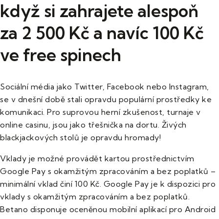
když si zahrajete alespoň
za 2 500 Kč a navíc 100 Kč
ve free spinech
Sociální média jako Twitter, Facebook nebo Instagram,
se v dnešní době stali opravdu populární prostředky ke
komunikaci. Pro suprovou herní zkušenost, turnaje v
online casinu, jsou jako třešnička na dortu. Živých
blackjackových stolů je opravdu hromady!
Vklady je možné provádět kartou prostřednictvím
Google Pay s okamžitým zpracováním a bez poplatků –
minimální vklad činí 100 Kč. Google Pay je k dispozici pro
vklady s okamžitým zpracováním a bez poplatků.
Betano disponuje oceněnou mobilní aplikací pro Android