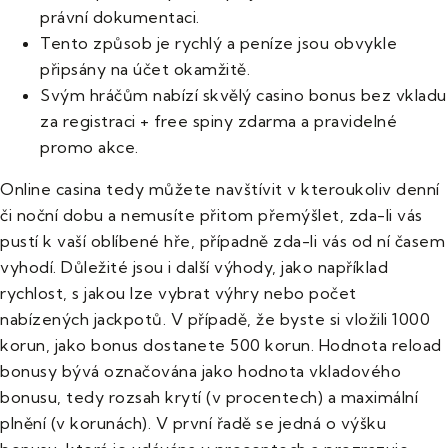
právní dokumentaci.
Tento způsob je rychlý a peníze jsou obvykle
připsány na účet okamžitě.
Svým hráčům nabízí skvělý casino bonus bez vkladu
za registraci + free spiny zdarma a pravidelné
promo akce.
Online casina tedy můžete navštívit v kteroukoliv denní
či noční dobu a nemusíte přitom přemýšlet, zda-li vás
pustí k vaší oblíbené hře, případně zda-li vás od ní časem
vyhodí. Důležité jsou i další výhody, jako například
rychlost, s jakou lze vybrat výhry nebo počet
nabízených jackpotů. V případě, že byste si vložili 1000
korun, jako bonus dostanete 500 korun. Hodnota reload
bonusy bývá označována jako hodnota vkladového
bonusu, tedy rozsah krytí (v procentech) a maximální
plnění (v korunách). V první řadě se jedná o výšku