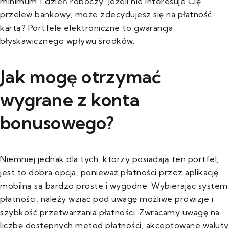
minimum 1 dzień roboczy. Jeżeli nie interesuje Cię
przelew bankowy, może zdecydujesz się na płatność
kartą? Portfele elektroniczne to gwarancja
błyskawicznego wpływu środków.
Jak mogę otrzymać
wygrane z konta
bonusowego?
Niemniej jednak dla tych, którzy posiadają ten portfel,
jest to dobra opcja, ponieważ płatności przez aplikację
mobilną są bardzo proste i wygodne. Wybierając system
płatności, należy wziąć pod uwagę możliwe prowizje i
szybkość przetwarzania płatności. Zwracamy uwagę na
liczbę dostępnych metod płatności, akceptowane waluty