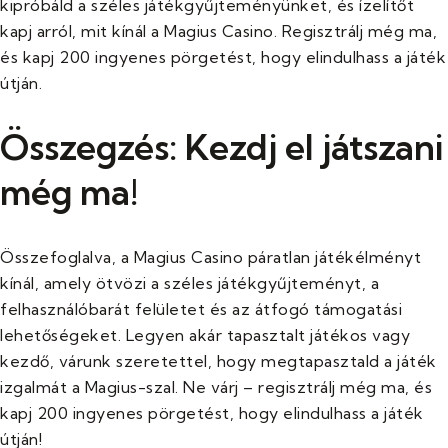
kipróbáld a széles játékgyűjteményünket, és ízelítőt
kapj arról, mit kínál a Magius Casino. Regisztrálj még ma,
és kapj 200 ingyenes pörgetést, hogy elindulhass a játék
útján.
Összegzés: Kezdj el játszani
még ma!
Összefoglalva, a Magius Casino páratlan játékélményt
kínál, amely ötvözi a széles játékgyűjteményt, a
felhasználóbarát felületet és az átfogó támogatási
lehetőségeket. Legyen akár tapasztalt játékos vagy
kezdő, várunk szeretettel, hogy megtapasztald a játék
izgalmát a Magius-szal. Ne várj – regisztrálj még ma, és
kapj 200 ingyenes pörgetést, hogy elindulhass a játék
útján!