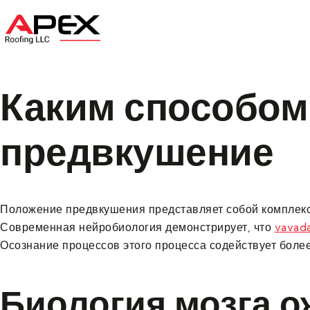
Home
About U
Каким способом
предвкушение
Положение предвкушения представляет собой комплексн
Современная нейробиология демонстрирует, что
vavad
Осознание процессов этого процесса содействует боле
Биология мозга о