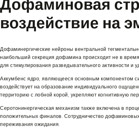
Дофаминовая стру
воздействие на 
Дофаминергические нейроны вентральной тегментально
наибольший секреция дофамина происходит не в время 
для стимулирования разведывательного активности и у
Аккумбенс ядро, являющееся основным компонентом си
воздействует на образование индивидуального ощущен
территорию с лобной корой, укрепляют когнитивную пе
Серотонинергическая механизм также включена в проц
положительных финалов. Сотрудничество дофаминовых
переживания ожидания.