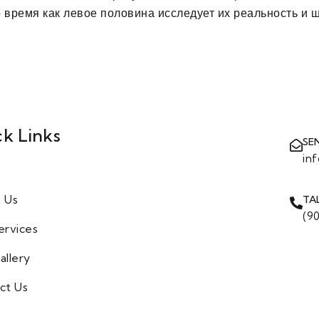
о время как левое половина исследует их реальность и
k Links
SE
in
 Us
TA
(9
ervices
allery
ct Us