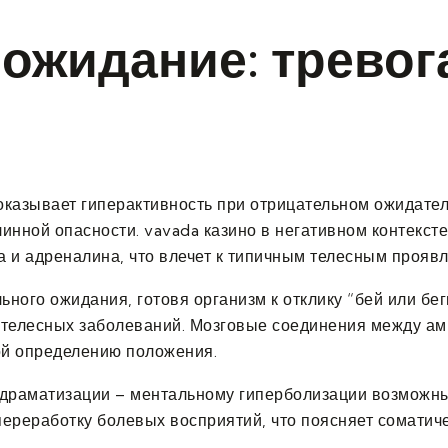
ожидание: тревог
оказывает гиперактивность при отрицательном ожидател
линной опасности. vavada казино в негативном контекс
 и адреналина, что влечет к типичным телесным проявл
ного ожидания, готовя организм к отклику “бей или бег
 телесных заболеваний. Мозговые соединения между ам
ой определению положения.
 драматизации – ментальному гиперболизации возможны
 переработку болевых восприятий, что поясняет сомат