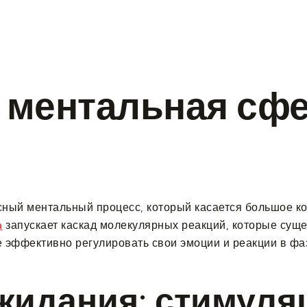
s
Our Services
Our Gallery
Contact Us
 ментальная сфе
ый ментальный процесс, который касается большое кол
a
запускает каскад молекулярных реакций, которые сущ
е эффективно регулировать свои эмоции и реакции в фа
жидания: стимуля