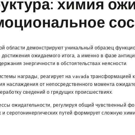
ктура: химия ожи
эмоциональное со
й области демонстрируют уникальный образец функцио
достижения ожидаемого итога, а именно в фазе антици
держания энергичности в обстоятельствах неясности.
стемы награды, реагирует на vavada трансформацией 
ия наслаждения от непосредственного момента ожидате
реработку сведений о грядущих происшествиях.
ессы ожидательности, регулируя общий чувственный фо
 и серотонинергических путей формирует сложную хим