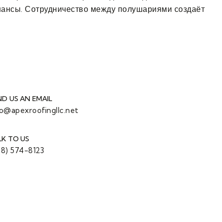
 шансы. Сотрудничество между полушариями создаёт
ND US AN EMAIL
fo@apexroofingllc.net
LK TO US
08) 574-8123