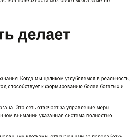
астков поверхности мозгового мозга заметно
ть делает
нания. Когда мы целиком углубляемся в реальность,
од способствует к формированию более богатых и
гана. Эта сеть отвечает за управление меры
анном внимании указанная система полностью
 нервными клетками, отвечающими за переработку