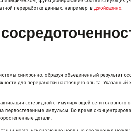
 специфическом, функционирование соответствующих уч
уратной переработке данных, например, в
джойказино
.
 сосредоточеннос
стемы синхронно, образуя объединенный результат осоз
ности для переработки настоящего опыта. Указанный х
активации сетевидной стимулирующей сети головного ор
 на первостепенные импульсы. Во время сконцентриров
оростепенные детали.
птации мозга, усиливающие нервные соединения между