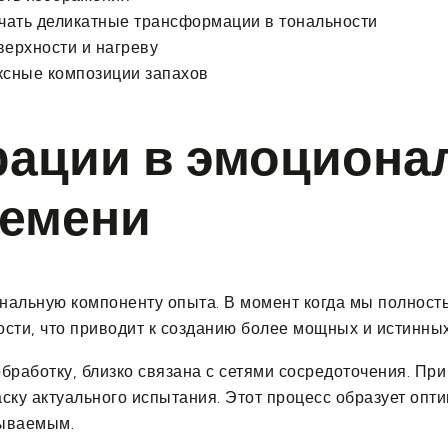
чать деликатные трансформации в тональности
верхности и нагреву
ксные композиции запахов
рации в эмоциона
ремени
альную компоненту опыта. В момент когда мы полность
сти, что приводит к созданию более мощных и истинных
обработку, близко связана с сетями сосредоточения. П
ку актуального испытания. Этот процесс образует опти
ываемым.