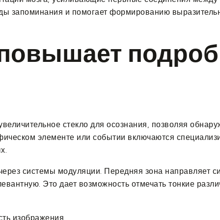
еды запоминания и помогает формированию выразитель
 повышает подроб
величительное стекло для осознания, позволяя обнару
фическом элементе или событии включаются специализ
х.
через системы модуляции. Передняя зона направляет с
вантную. Это дает возможность отмечать тонкие различ
сть изображения