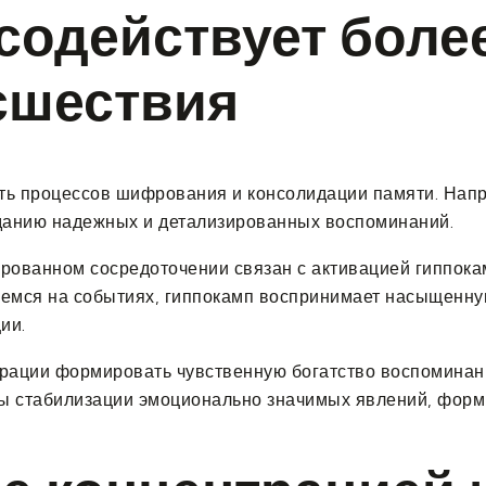
содействует боле
сшествия
ть процессов шифрования и консолидации памяти. Нап
зданию надежных и детализированных воспоминаний.
ованном сосредоточении связан с активацией гиппокам
уемся на событиях, гиппокамп воспринимает насыщенн
ии.
рации формировать чувственную богатство воспоминаний
мы стабилизации эмоционально значимых явлений, форм