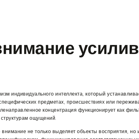
s
Our Services
Our Gallery
Contact Us
внимание усилив
зм индивидуального интеллекта, который устанавливае
пецифических предметах, происшествиях или переживан
ленаправленное концентрация функционирует как фильт
 структурам ощущений.
 внимание не только выделяет объекты восприятия, но 