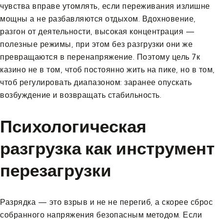
чувства вправе утомлять, если переживания излишне
мощны а не разбавляются отдыхом. Вдохновение,
разгон от деятельности, высокая концентрация —
полезные режимы, при этом без разгрузки они же
превращаются в перенапряжение. Поэтому цель 7к
казино не в том, чтоб постоянно жить на пике, но в том,
чтоб регулировать диапазоном: заранее опускать
возбуждение и возвращать стабильность.
Психологическая
разгрузка как инструмент
перезагрузки
Разрядка — это взрыв и не не перегиб, а скорее сброс
собранного напряжения безопасным методом. Если