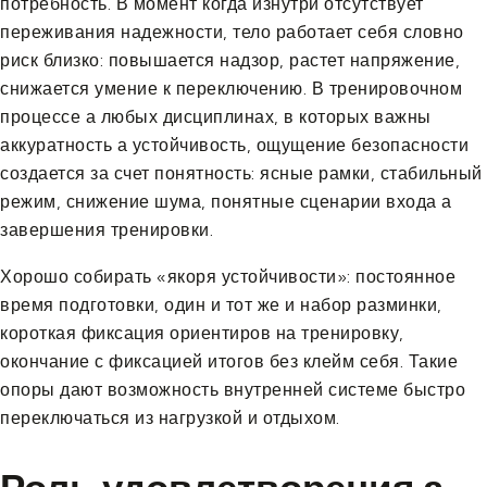
потребность. В момент когда изнутри отсутствует
переживания надежности, тело работает себя словно
риск близко: повышается надзор, растет напряжение,
снижается умение к переключению. В тренировочном
процессе а любых дисциплинах, в которых важны
аккуратность а устойчивость, ощущение безопасности
создается за счет понятность: ясные рамки, стабильный
режим, снижение шума, понятные сценарии входа а
завершения тренировки.
Хорошо собирать «якоря устойчивости»: постоянное
время подготовки, один и тот же и набор разминки,
короткая фиксация ориентиров на тренировку,
окончание с фиксацией итогов без клейм себя. Такие
опоры дают возможность внутренней системе быстро
переключаться из нагрузкой и отдыхом.
Роль удовлетворения а