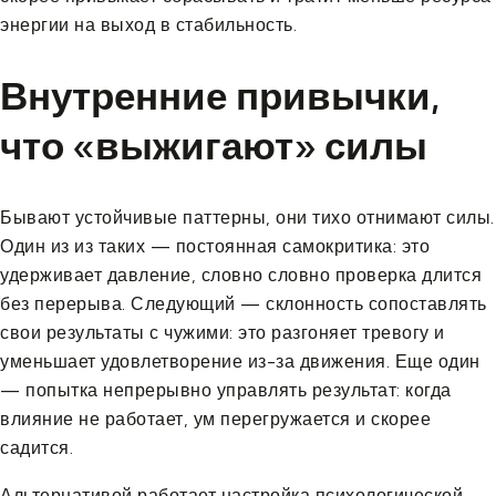
энергии на выход в стабильность.
Внутренние привычки,
что «выжигают» силы
Бывают устойчивые паттерны, они тихо отнимают силы.
Один из из таких — постоянная самокритика: это
удерживает давление, словно словно проверка длится
без перерыва. Следующий — склонность сопоставлять
свои результаты с чужими: это разгоняет тревогу и
уменьшает удовлетворение из-за движения. Еще один
— попытка непрерывно управлять результат: когда
влияние не работает, ум перегружается и скорее
садится.
Альтернативой работает настройка психологической