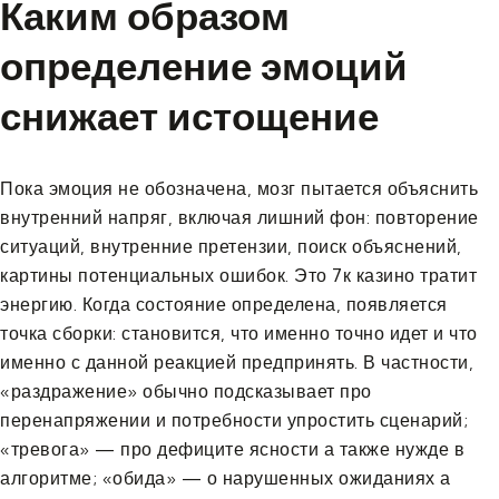
Каким образом
определение эмоций
снижает истощение
Пока эмоция не обозначена, мозг пытается объяснить
внутренний напряг, включая лишний фон: повторение
ситуаций, внутренние претензии, поиск объяснений,
картины потенциальных ошибок. Это 7к казино тратит
энергию. Когда состояние определена, появляется
точка сборки: становится, что именно точно идет и что
именно с данной реакцией предпринять. В частности,
«раздражение» обычно подсказывает про
перенапряжении и потребности упростить сценарий;
«тревога» — про дефиците ясности а также нужде в
алгоритме; «обида» — о нарушенных ожиданиях а