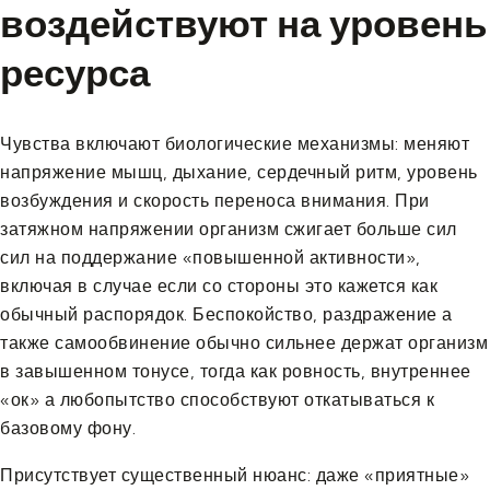
воздействуют на уровень
ресурса
Чувства включают биологические механизмы: меняют
напряжение мышц, дыхание, сердечный ритм, уровень
возбуждения и скорость переноса внимания. При
затяжном напряжении организм сжигает больше сил
сил на поддержание «повышенной активности»,
включая в случае если со стороны это кажется как
обычный распорядок. Беспокойство, раздражение а
также самообвинение обычно сильнее держат организм
в завышенном тонусе, тогда как ровность, внутреннее
«ок» а любопытство способствуют откатываться к
базовому фону.
Присутствует существенный нюанс: даже «приятные»