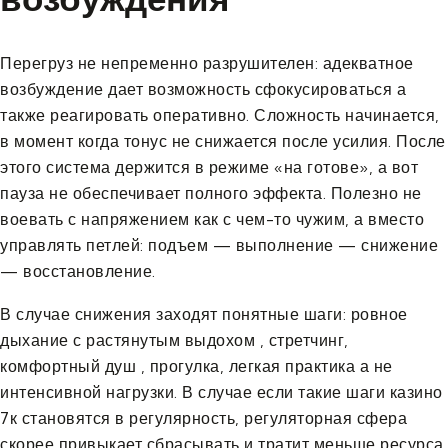
Перегруз не непременно разрушителен: адекватное
возбуждение дает возможность сфокусироваться а
также реагировать оперативно. Сложность начинается,
в момент когда тонус не снижается после усилия. После
этого система держится в режиме «на готове», а вот
пауза не обеспечивает полного эффекта. Полезно не
воевать с напряжением как с чем-то чужим, а вместо
управлять петлей: подъем — выполнение — снижение
— восстановление.
В случае снижения заходят понятные шаги: ровное
дыхание с растянутым выдохом , стретчинг,
комфортный душ , прогулка, легкая практика а не
интенсивной нагрузки. В случае если такие шаги казино
7к становятся в регулярность, регуляторная сфера
скорее привыкает сбрасывать и тратит меньше ресурса