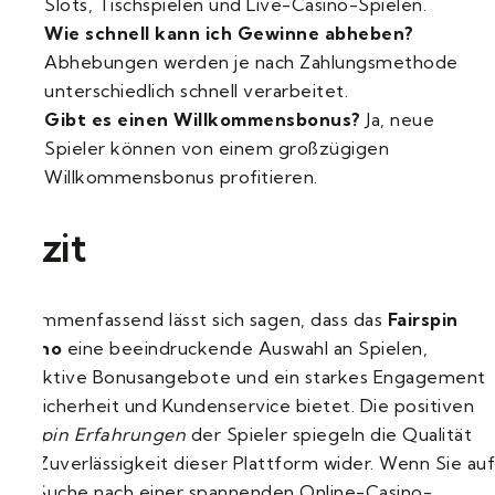
Slots, Tischspielen und Live-Casino-Spielen.
Wie schnell kann ich Gewinne abheben?
Abhebungen werden je nach Zahlungsmethode
unterschiedlich schnell verarbeitet.
Gibt es einen Willkommensbonus?
Ja, neue
Spieler können von einem großzügigen
Willkommensbonus profitieren.
Fazit
Zusammenfassend lässt sich sagen, dass das
Fairspin
Casino
eine beeindruckende Auswahl an Spielen,
attraktive Bonusangebote und ein starkes Engagement
für Sicherheit und Kundenservice bietet. Die positiven
Fairspin Erfahrungen
der Spieler spiegeln die Qualität
und Zuverlässigkeit dieser Plattform wider. Wenn Sie auf
der Suche nach einer spannenden Online-Casino-