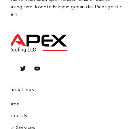
Erfahrung sind, könnte Fairspin genau das Richtige für
Sie sein.
Quick Links
Home
About Us
Our Services