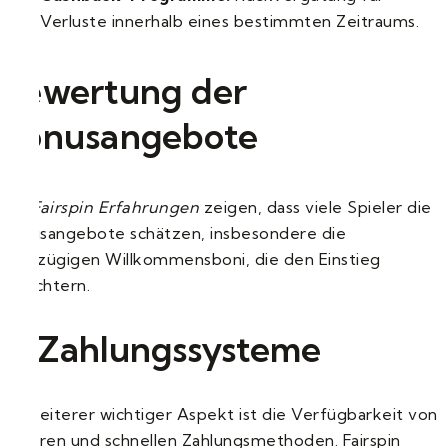
Verluste innerhalb eines bestimmten Zeitraums.
Bewertung der
Bonusangebote
Die
Fairspin Erfahrungen
zeigen, dass viele Spieler die
Bonusangebote schätzen, insbesondere die
großzügigen Willkommensboni, die den Einstieg
erleichtern.
4. Zahlungssysteme
Ein weiterer wichtiger Aspekt ist die Verfügbarkeit von
sicheren und schnellen Zahlungsmethoden. Fairspin