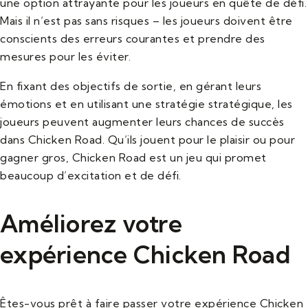
une option attrayante pour les joueurs en quête de défi.
Mais il n’est pas sans risques – les joueurs doivent être
conscients des erreurs courantes et prendre des
mesures pour les éviter.
En fixant des objectifs de sortie, en gérant leurs
émotions et en utilisant une stratégie stratégique, les
joueurs peuvent augmenter leurs chances de succès
dans Chicken Road. Qu’ils jouent pour le plaisir ou pour
gagner gros, Chicken Road est un jeu qui promet
beaucoup d’excitation et de défi.
Améliorez votre
expérience Chicken Road
Êtes-vous prêt à faire passer votre expérience Chicken