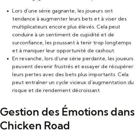
Lors d’une série gagnante, les joueurs ont
tendance à augmenter leurs bets et à viser des
multiplicateurs encore plus élevés. Cela peut
conduire à un sentiment de cupidité et de
surconfiance, les poussant à tenir trop longtemps
et à manquer leur opportunité de cashout.
En revanche, lors d’une série perdante, les joueurs
peuvent devenir frustrés et essayer de récupérer
leurs pertes avec des bets plus importants. Cela
peut entraîner un cycle vicieux d’augmentation du
risque et de rendement décroissant.
Gestion des Émotions dans
Chicken Road