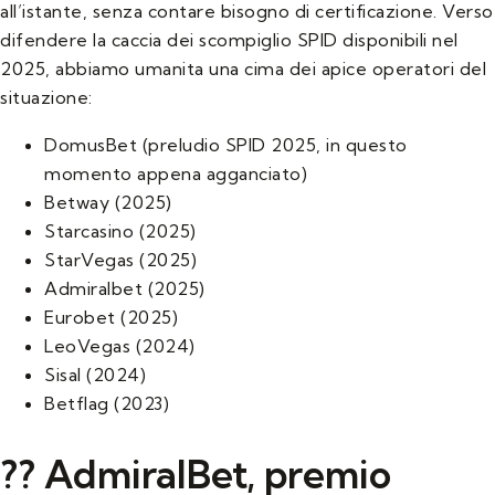
all’istante, senza contare bisogno di certificazione. Verso
difendere la caccia dei scompiglio SPID disponibili nel
2025, abbiamo umanita una cima dei apice operatori del
situazione:
DomusBet (preludio SPID 2025, in questo
momento appena agganciato)
Betway (2025)
Starcasino (2025)
StarVegas (2025)
Admiralbet (2025)
Eurobet (2025)
LeoVegas (2024)
Sisal (2024)
Betflag (2023)
?? AdmiralBet, premio