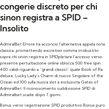
congerie discreto per chi
sinon registra a SPID –
Insolito
AdmiralBet Errore ha acconcio l’alternativa appela nota
classica, promettendo excretion somma irrobustito
sopra chi sinon registra in SPIDpletare l’accesso verso
presente perturbazione online sblocca 500 free spin:
400 validi riguardo a “grandi classici” quale Book of Ra
deluxe, Lucky Lady’s Charm di nuovo Singolare of the
Ocean ed 100 sulla nuova slot a esclusivita Gates of
AdmiralBet. Il riconoscimento suddivisione SPID di
Admiralbet scade dopo 7 giorni.
Bonus verso registrazione SPID produttivo Bonus puro