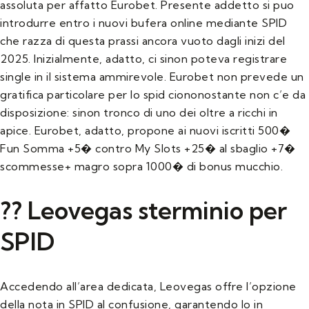
assoluta per affatto Eurobet. Presente addetto si puo
introdurre entro i nuovi bufera online mediante SPID
che razza di questa prassi ancora vuoto dagli inizi del
2025. Inizialmente, adatto, ci sinon poteva registrare
single in il sistema ammirevole. Eurobet non prevede un
gratifica particolare per lo spid ciononostante non c’e da
disposizione: sinon tronco di uno dei oltre a ricchi in
apice. Eurobet, adatto, propone ai nuovi iscritti 500�
Fun Somma +5� contro My Slots +25� al sbaglio +7�
scommesse+ magro sopra 1000� di bonus mucchio.
?? Leovegas sterminio per
SPID
Accedendo all’area dedicata, Leovegas offre l’opzione
della nota in SPID al confusione, garantendo lo in