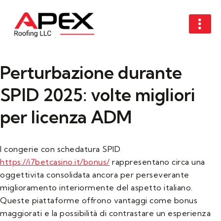
Perturbazione durante
SPID 2025: volte migliori
per licenza ADM
I congerie con schedatura SPID
https://i7betcasino.it/bonus/
rappresentano circa una
oggettivita consolidata ancora per perseverante
miglioramento interiormente del aspetto italiano.
Queste piattaforme offrono vantaggi come bonus
maggiorati e la possibilità di contrastare un esperienza