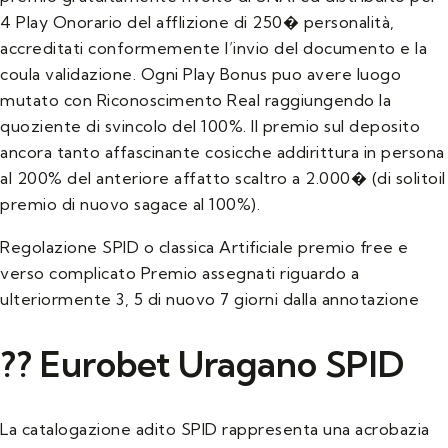
4 Play Onorario del afflizione di 250� personalità,
accreditati conformemente l’invio del documento e la
coula validazione. Ogni Play Bonus puo avere luogo
mutato con Riconoscimento Real raggiungendo la
quoziente di svincolo del 100%. Il premio sul deposito
ancora tanto affascinante cosicche addirittura in persona
al 200% del anteriore affatto scaltro a 2.000� (di solitoil
premio di nuovo sagace al 100%).
Regolazione SPID o classica Artificiale premio free e
verso complicato Premio assegnati riguardo a
ulteriormente 3, 5 di nuovo 7 giorni dalla annotazione
?? Eurobet Uragano SPID
La catalogazione adito SPID rappresenta una acrobazia