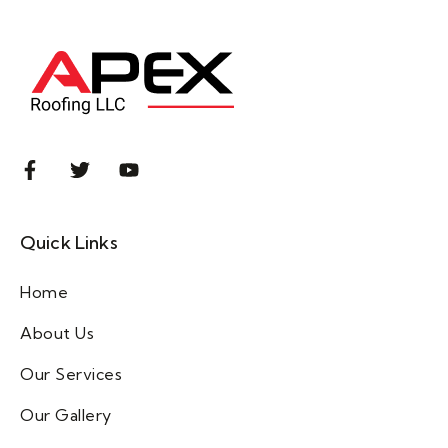
Quick Links
Home
About Us
Our Services
Our Gallery