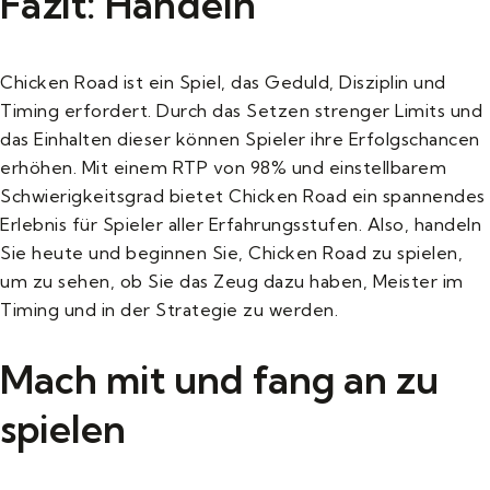
Fazit: Handeln
Chicken Road ist ein Spiel, das Geduld, Disziplin und
Timing erfordert. Durch das Setzen strenger Limits und
das Einhalten dieser können Spieler ihre Erfolgschancen
erhöhen. Mit einem RTP von 98% und einstellbarem
Schwierigkeitsgrad bietet Chicken Road ein spannendes
Erlebnis für Spieler aller Erfahrungsstufen. Also, handeln
Sie heute und beginnen Sie, Chicken Road zu spielen,
um zu sehen, ob Sie das Zeug dazu haben, Meister im
Timing und in der Strategie zu werden.
Mach mit und fang an zu
spielen