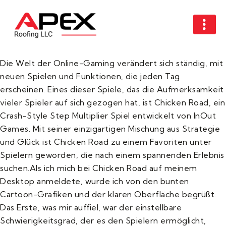
Die Welt der Online-Gaming verändert sich ständig, mit
neuen Spielen und Funktionen, die jeden Tag
erscheinen. Eines dieser Spiele, das die Aufmerksamkeit
vieler Spieler auf sich gezogen hat, ist Chicken Road, ein
Crash-Style Step Multiplier Spiel entwickelt von InOut
Games. Mit seiner einzigartigen Mischung aus Strategie
und Glück ist Chicken Road zu einem Favoriten unter
Spielern geworden, die nach einem spannenden Erlebnis
suchen.Als ich mich bei Chicken Road auf meinem
Desktop anmeldete, wurde ich von den bunten
Cartoon-Grafiken und der klaren Oberfläche begrüßt.
Das Erste, was mir auffiel, war der einstellbare
Schwierigkeitsgrad, der es den Spielern ermöglicht,