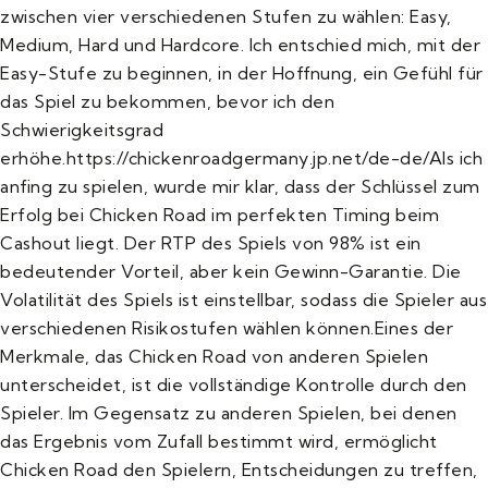
zwischen vier verschiedenen Stufen zu wählen: Easy,
Medium, Hard und Hardcore. Ich entschied mich, mit der
Easy-Stufe zu beginnen, in der Hoffnung, ein Gefühl für
das Spiel zu bekommen, bevor ich den
Schwierigkeitsgrad
erhöhe.https://chickenroadgermany.jp.net/de-de/Als ich
anfing zu spielen, wurde mir klar, dass der Schlüssel zum
Erfolg bei Chicken Road im perfekten Timing beim
Cashout liegt. Der RTP des Spiels von 98% ist ein
bedeutender Vorteil, aber kein Gewinn-Garantie. Die
Volatilität des Spiels ist einstellbar, sodass die Spieler aus
verschiedenen Risikostufen wählen können.Eines der
Merkmale, das Chicken Road von anderen Spielen
unterscheidet, ist die vollständige Kontrolle durch den
Spieler. Im Gegensatz zu anderen Spielen, bei denen
das Ergebnis vom Zufall bestimmt wird, ermöglicht
Chicken Road den Spielern, Entscheidungen zu treffen,