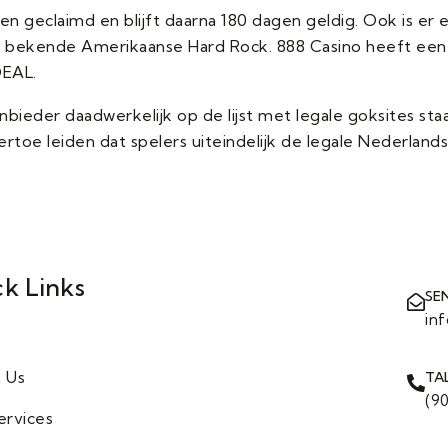
 geclaimd en blijft daarna 180 dagen geldig. Ook is er 
 bekende Amerikaanse Hard Rock. 888 Casino heeft een 
DEAL.
nbieder daadwerkelijk op de lijst met legale goksites st
ertoe leiden dat spelers uiteindelijk de legale Nederland
k Links
SE
in
 Us
TA
(9
ervices