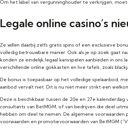
Om het label van vergunninghouder te verkrijgen, moete
Legale online casino’s n
Ze willen daarbij zelfs gratis spins of een exclusieve b
volledig betrouwbare manier. Ook als je op zoek gaat naa
konden ze eindelijk legaal kansspelen aanbieden in ons l
verschillende online gokkasten en live tafels, zoals black
De bonus is toepasbaar op het volledige spelaanbod, me
aanbod vervalt niet. Dit is nu niet meer strikt een we
Deze is beschikbaar tussen de 20e en 27e kalenderdag 
consultants van BetMGM, of van bedrijven die deel uit
hebben om deel te nemen. De algemene voorwaarden pre
voorwaarden en promotievoorwaarden van BetMGM (“Voo