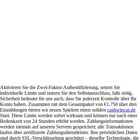
Aktivieren Sie die Zwei-Faktor-Authentifizierung, setzen Sie
individuelle Limits und nutzen Sie den Selbstausschluss, falls nötig.
Sicherheit bedeutet für uns auch, dass Sie jederzeit Kontrolle über Ihr
Konto haben. Zusammen mit dem Gesamtpaket von €1.750 über drei
Einzahlungen bieten wir neuen Spielern einen soliden
cashwincas.de
Start. Diese Limits werden sofort wirksam und können nur nach einer
Bedenkzeit von 24 Stunden erhöht werden. Zahlungsinformationen
werden niemals auf unseren Servern gespeichert; alle Transaktionen
laufen über zertifizierte Zahlungsdienstleister. Ihre persönlichen Daten
sind durch SSL-Verschlüsselung geschützt – dieselbe Technologie, die