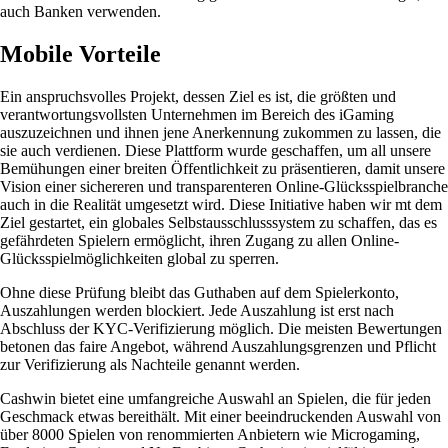
auch Banken verwenden.
Mobile Vorteile
Ein anspruchsvolles Projekt, dessen Ziel es ist, die größten und
verantwortungsvollsten Unternehmen im Bereich des iGaming
auszuzeichnen und ihnen jene Anerkennung zukommen zu lassen, die
sie auch verdienen. Diese Plattform wurde geschaffen, um all unsere
Bemühungen einer breiten Öffentlichkeit zu präsentieren, damit unsere
Vision einer sichereren und transparenteren Online-Glücksspielbranche
auch in die Realität umgesetzt wird. Diese Initiative haben wir mt dem
Ziel gestartet, ein globales Selbstausschlusssystem zu schaffen, das es
gefährdeten Spielern ermöglicht, ihren Zugang zu allen Online-
Glücksspielmöglichkeiten global zu sperren.
Ohne diese Prüfung bleibt das Guthaben auf dem Spielerkonto,
Auszahlungen werden blockiert. Jede Auszahlung ist erst nach
Abschluss der KYC-Verifizierung möglich. Die meisten Bewertungen
betonen das faire Angebot, während Auszahlungsgrenzen und Pflicht
zur Verifizierung als Nachteile genannt werden.
Cashwin bietet eine umfangreiche Auswahl an Spielen, die für jeden
Geschmack etwas bereithält. Mit einer beeindruckenden Auswahl von
über 8000 Spielen von renommierten Anbietern wie Microgaming,