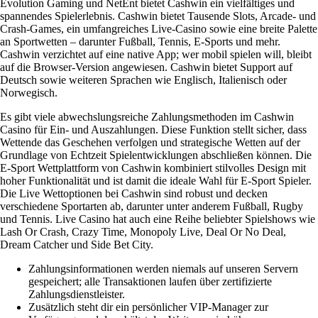
Evolution Gaming und NetEnt bietet Cashwin ein vielfältiges und
spannendes Spielerlebnis. Cashwin bietet Tausende Slots, Arcade- und
Crash-Games, ein umfangreiches Live-Casino sowie eine breite Palette
an Sportwetten – darunter Fußball, Tennis, E-Sports und mehr.
Cashwin verzichtet auf eine native App; wer mobil spielen will, bleibt
auf die Browser-Version angewiesen. Cashwin bietet Support auf
Deutsch sowie weiteren Sprachen wie Englisch, Italienisch oder
Norwegisch.
Es gibt viele abwechslungsreiche Zahlungsmethoden im Cashwin
Casino für Ein- und Auszahlungen. Diese Funktion stellt sicher, dass
Wettende das Geschehen verfolgen und strategische Wetten auf der
Grundlage von Echtzeit Spielentwicklungen abschließen können. Die
E-Sport Wettplattform von Cashwin kombiniert stilvolles Design mit
hoher Funktionalität und ist damit die ideale Wahl für E-Sport Spieler.
Die Live Wettoptionen bei Cashwin sind robust und decken
verschiedene Sportarten ab, darunter unter anderem Fußball, Rugby
und Tennis. Live Casino hat auch eine Reihe beliebter Spielshows wie
Lash Or Crash, Crazy Time, Monopoly Live, Deal Or No Deal,
Dream Catcher und Side Bet City.
Zahlungsinformationen werden niemals auf unseren Servern
gespeichert; alle Transaktionen laufen über zertifizierte
Zahlungsdienstleister.
Zusätzlich steht dir ein persönlicher VIP-Manager zur