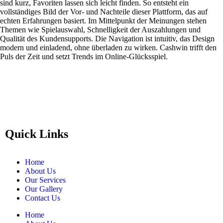
sind kurz, Favoriten lassen sich leicht finden. So entsteht ein
vollständiges Bild der Vor- und Nachteile dieser Plattform, das auf
echten Erfahrungen basiert. Im Mittelpunkt der Meinungen stehen
Themen wie Spielauswahl, Schnelligkeit der Auszahlungen und
Qualität des Kundensupports. Die Navigation ist intuitiv, das Design
modern und einladend, ohne überladen zu wirken. Cashwin trifft den
Puls der Zeit und setzt Trends im Online-Glücksspiel.
Quick Links
Home
About Us
Our Services
Our Gallery
Contact Us
Home