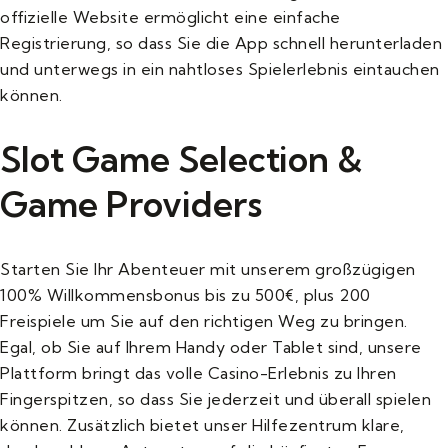
offizielle Website ermöglicht eine einfache
Registrierung, so dass Sie die App schnell herunterladen
und unterwegs in ein nahtloses Spielerlebnis eintauchen
können.
Slot Game Selection &
Game Providers
Starten Sie Ihr Abenteuer mit unserem großzügigen
100% Willkommensbonus bis zu 500€, plus 200
Freispiele um Sie auf den richtigen Weg zu bringen.
Egal, ob Sie auf Ihrem Handy oder Tablet sind, unsere
Plattform bringt das volle Casino-Erlebnis zu Ihren
Fingerspitzen, so dass Sie jederzeit und überall spielen
können. Zusätzlich bietet unser Hilfezentrum klare,