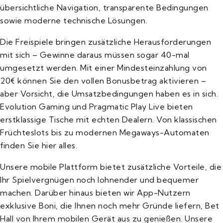
übersichtliche Navigation, transparente Bedingungen
sowie moderne technische Lösungen.
Die Freispiele bringen zusätzliche Herausforderungen
mit sich – Gewinne daraus müssen sogar 40-mal
umgesetzt werden. Mit einer Mindesteinzahlung von
20€ können Sie den vollen Bonusbetrag aktivieren –
aber Vorsicht, die Umsatzbedingungen haben es in sich.
Evolution Gaming und Pragmatic Play Live bieten
erstklassige Tische mit echten Dealern. Von klassischen
Früchteslots bis zu modernen Megaways-Automaten
finden Sie hier alles.
Unsere mobile Plattform bietet zusätzliche Vorteile, die
Ihr Spielvergnügen noch lohnender und bequemer
machen. Darüber hinaus bieten wir App-Nutzern
exklusive Boni, die Ihnen noch mehr Gründe liefern, Bet
Hall von Ihrem mobilen Gerät aus zu genießen. Unsere