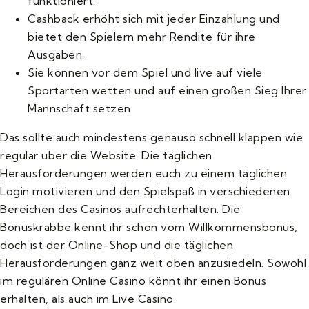
funktioniert.
Cashback erhöht sich mit jeder Einzahlung und
bietet den Spielern mehr Rendite für ihre
Ausgaben.
Sie können vor dem Spiel und live auf viele
Sportarten wetten und auf einen großen Sieg Ihrer
Mannschaft setzen.
Das sollte auch mindestens genauso schnell klappen wie
regulär über die Website. Die täglichen
Herausforderungen werden euch zu einem täglichen
Login motivieren und den Spielspaß in verschiedenen
Bereichen des Casinos aufrechterhalten. Die
Bonuskrabbe kennt ihr schon vom Willkommensbonus,
doch ist der Online-Shop und die täglichen
Herausforderungen ganz weit oben anzusiedeln. Sowohl
im regulären Online Casino könnt ihr einen Bonus
erhalten, als auch im Live Casino.