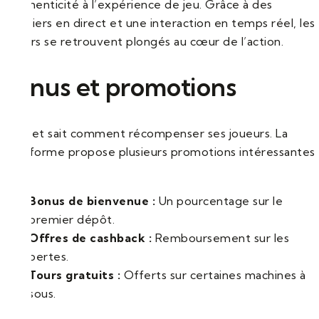
d’authenticité à l’expérience de jeu. Grâce à des
croupiers en direct et une interaction en temps réel, les
joueurs se retrouvent plongés au cœur de l’action.
Bonus et promotions
Bassbet sait comment récompenser ses joueurs. La
plateforme propose plusieurs promotions intéressantes
:
Bonus de bienvenue :
Un pourcentage sur le
premier dépôt.
Offres de cashback :
Remboursement sur les
pertes.
Tours gratuits :
Offerts sur certaines machines à
sous.