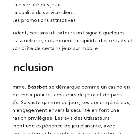
La diversité des jeux
La qualité du service client
Les promotions attractives
Cependant, certains utilisateurs ont signalé quelques
points à améliorer, notamment la rapidité des retraits et
la disponibilité de certains jeux sur mobile.
Conclusion
En somme,
Bassbet
se démarque comme un casino en
ligne de choix pour les amateurs de jeux et de paris
sportifs. Sa vaste gamme de jeux, ses bonus généreux,
et son engagement envers la sécurité en font une
destination privilégiée. Les avis des utilisateurs
soulignent une expérience de jeu plaisante, avec
quelques ajustements possibles. Si vous cherchez à