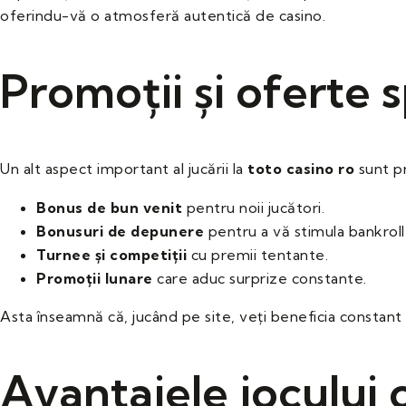
oferindu-vă o atmosferă autentică de casino.
Promoții și oferte 
Un alt aspect important al jucării la
toto casino ro
sunt pr
Bonus de bun venit
pentru noii jucători.
Bonusuri de depunere
pentru a vă stimula bankroll
Turnee și competiții
cu premii tentante.
Promoții lunare
care aduc surprize constante.
Asta înseamnă că, jucând pe site, veți beneficia constan
Avantajele jocului 