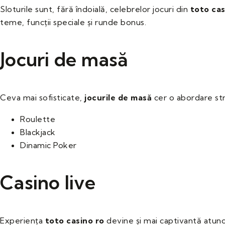
Sloturile sunt, fără îndoială, celebrelor jocuri din
toto cas
teme, funcții speciale și runde bonus.
Jocuri de masă
Ceva mai sofisticate,
jocurile de masă
cer o abordare str
Roulette
Blackjack
Dinamic Poker
Casino live
Experiența
toto casino ro
devine și mai captivantă atunci