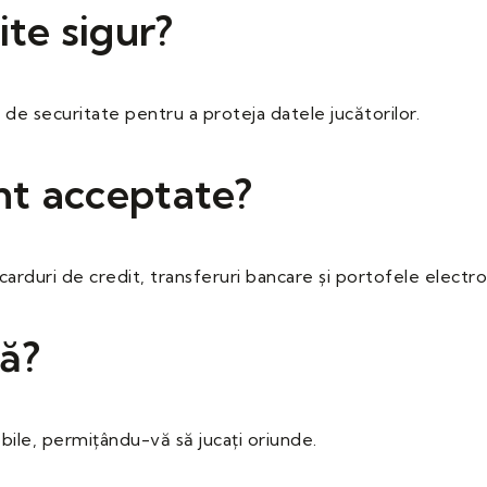
ite sigur?
 de securitate pentru a proteja datele jucătorilor.
nt acceptate?
arduri de credit, transferuri bancare și portofele electro
lă?
ile, permițându-vă să jucați oriunde.