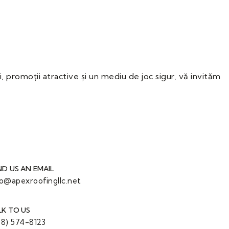
, promoții atractive și un mediu de joc sigur, vă invităm
ND US AN EMAIL
fo@apexroofingllc.net
LK TO US
08) 574-8123