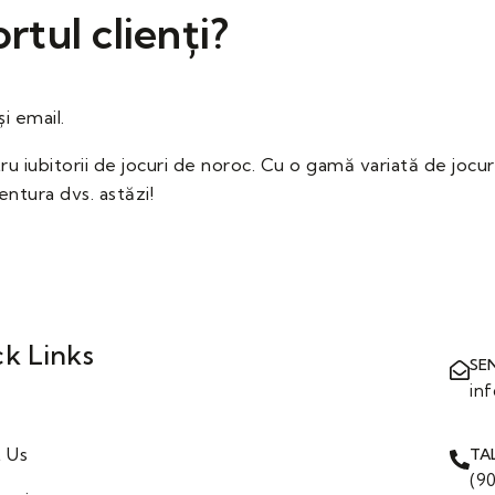
tul clienți?
i email.
u iubitorii de jocuri de noroc. Cu o gamă variată de jocuri
entura dvs. astăzi!
k Links
SE
in
 Us
TA
(9