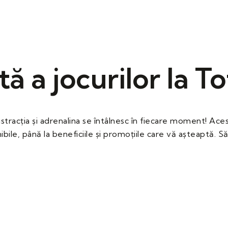
Us
Our Services
Our Gallery
Contact Us
ă a jocurilor la T
istracția și adrenalina se întâlnesc în fiecare moment! Ace
nibile, până la beneficiile și promoțiile care vă așteaptă. 