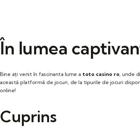
Home
About 
În lumea captivant
Bine ați venit în fascinanta lume a
toto casino ro
, unde d
această platformă de jocuri, de la tipurile de jocuri dispo
online!
Cuprins