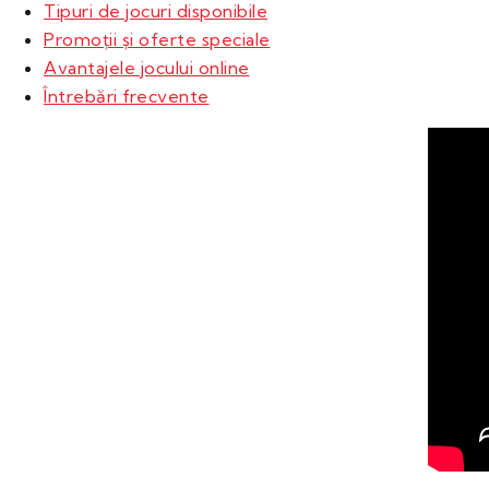
Tipuri de jocuri disponibile
Promoții și oferte speciale
Avantajele jocului online
Întrebări frecvente