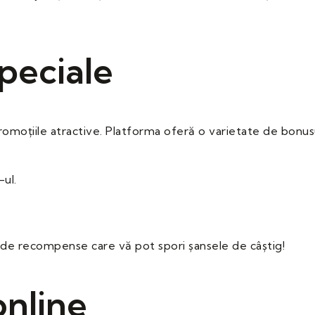
speciale
omoțiile atractive. Platforma oferă o varietate de bonusur
-ul.
t de recompense care vă pot spori șansele de câștig!
online