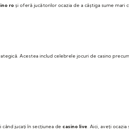
ino ro
și oferă jucătorilor ocazia de a câștiga sume mari cu
ategică. Acestea includ celebrele jocuri de casino precum
 când jucați în secțiunea de
casino live
. Aici, aveți ocazia 