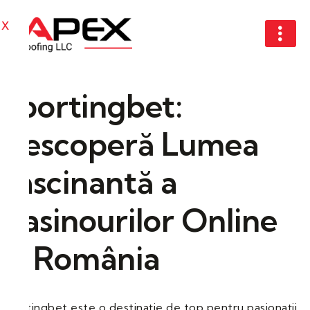
X
Sportingbet:
Descoperă Lumea
Fascinantă a
Casinourilor Online
în România
Sportingbet este o destinație de top pentru pasionații