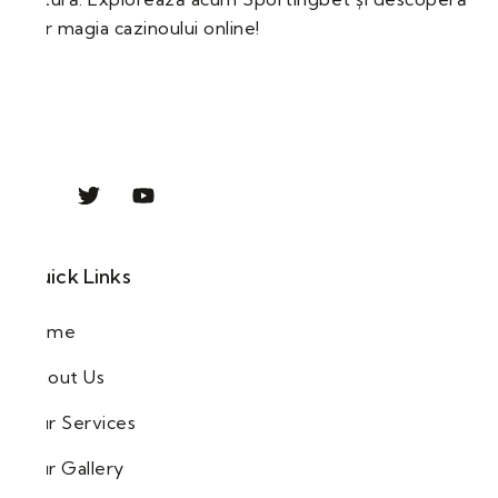
singur magia cazinoului online!
Quick Links
Home
About Us
Our Services
Our Gallery