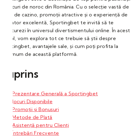
de jocuri de noroc din România. Cu o selecție vastă de
jocuri de cazino, promoții atractive și o experiență de
utilizator excelentă, Sportingbet te invită să te
aventurezi în universul divertismentului online. În acest
articol, vom explora tot ce trebuie să știi despre
Sportingbet, avantajele sale, și cum poți profita la
maximum de această platformă.
Cuprins
Prezentare Generală a Sportingbet
Jocuri Disponibile
Promoții și Bonusuri
Metode de Plată
Asistență pentru Clienți
Întrebări Frecvente