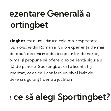
Prezentare Generală a
Sportingbet
Sportingbet
este unul dintre cele mai respectate
cazinouri online
din România. Cu o experiență de mai
bine de două decenii în industria jocurilor de noroc,
platforma își propune să ofere o experiență sigură și
plăcută de pariere. Sportingbet este licențiat și
reglementat, ceea ce îi conferă un nivel înalt de
încredere și siguranță pentru jucători.
De ce să alegi Sportingbet?