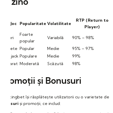
Cazino
RTP (Return to
Tip Joc
Popularitate
Volatilitate
Player)
Foarte
Sloturi
Variabilă
90% – 98%
popular
Roullete
Popular
Medie
95% – 97%
Blackjack
Populare
Medie
99%
Baccarat
Moderată
Scăzută
98%
Promoții și Bonusuri
Sportingbet își răsplătește utilizatorii cu o varietate de
bonusuri
și promoții, ce includ: