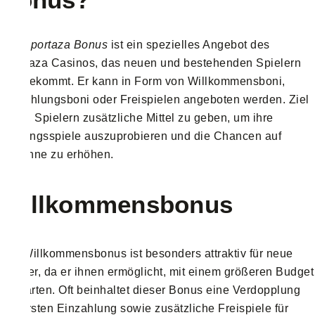
Der
Sportaza Bonus
ist ein spezielles Angebot des
Sportaza Casinos, das neuen und bestehenden Spielern
zugutekommt. Er kann in Form von Willkommensboni,
Einzahlungsboni oder Freispielen angeboten werden. Ziel
ist es, Spielern zusätzliche Mittel zu geben, um ihre
Lieblingsspiele auszuprobieren und die Chancen auf
Gewinne zu erhöhen.
Willkommensbonus
Der Willkommensbonus ist besonders attraktiv für neue
Spieler, da er ihnen ermöglicht, mit einem größeren Budget
zu starten. Oft beinhaltet dieser Bonus eine Verdopplung
der ersten Einzahlung sowie zusätzliche Freispiele für