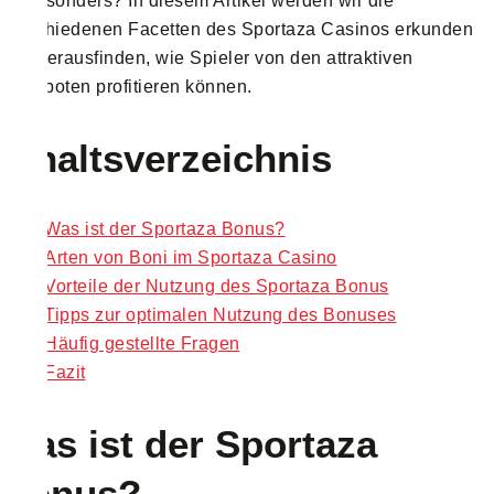
so besonders? In diesem Artikel werden wir die
verschiedenen Facetten des Sportaza Casinos erkunden
und herausfinden, wie Spieler von den attraktiven
Angeboten profitieren können.
Inhaltsverzeichnis
Was ist der Sportaza Bonus?
Arten von Boni im Sportaza Casino
Vorteile der Nutzung des Sportaza Bonus
Tipps zur optimalen Nutzung des Bonuses
Häufig gestellte Fragen
Fazit
Was ist der Sportaza
Bonus?