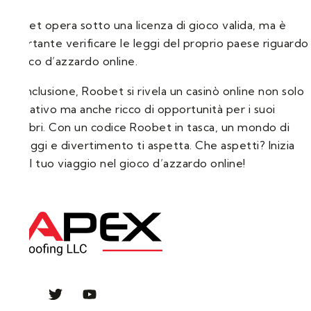
Roobet opera sotto una licenza di gioco valida, ma è
importante verificare le leggi del proprio paese riguardo
al gioco d’azzardo online.
In conclusione, Roobet si rivela un casinò online non solo
innovativo ma anche ricco di opportunità per i suoi
membri. Con un codice Roobet in tasca, un mondo di
vantaggi e divertimento ti aspetta. Che aspetti? Inizia
oggi il tuo viaggio nel gioco d’azzardo online!