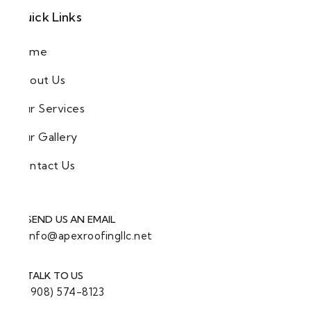
Quick Links
Home
About Us
Our Services
Our Gallery
Contact Us
SEND US AN EMAIL
info@apexroofingllc.net
TALK TO US
(908) 574-8123