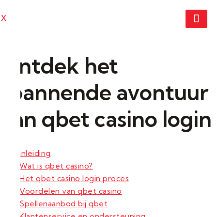
X
Ontdek het
spannende avontuur
van qbet casino login
Inleiding
Wat is qbet casino?
Het qbet casino login proces
Voordelen van qbet casino
Spellenaanbod bij qbet
Klantenservice en ondersteuning