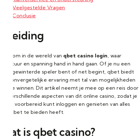
Veelgestelde Vragen
Conclusie
Inleiding
Welkom in de wereld van
qbet casino login
, waar
avontuur en spanning hand in hand gaan. Of je nu een
doorgewinterde speler bent of net begint, qbet biedt
een onvergetelijke ervaring met tal van mogelijkheden
om te winnen. Dit artikel neemt je mee op een reis door
de verschillende aspecten van dit online casino, zodat je
goed voorbereid kunt inloggen en genieten van alles
wat qbet te bieden heeft.
Wat is qbet casino?