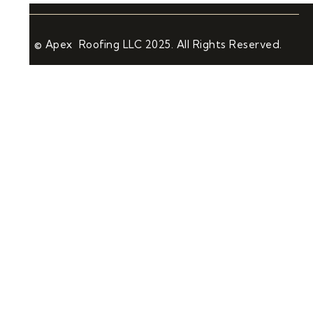
© Apex Roofing LLC 2025. All Rights Reserved.