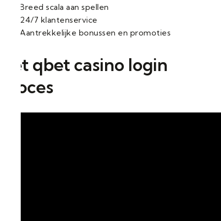
Breed scala aan spellen
24/7 klantenservice
Aantrekkelijke bonussen en promoties
Het qbet casino login
proces