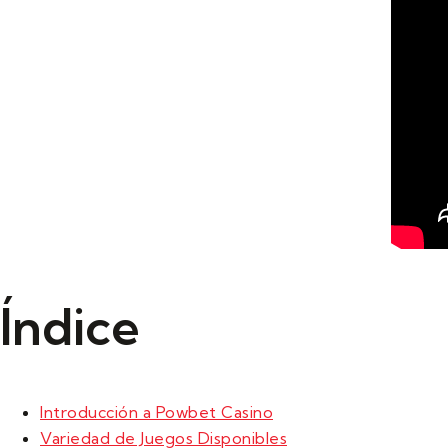
Índice
Introducción a Powbet Casino
Variedad de Juegos Disponibles