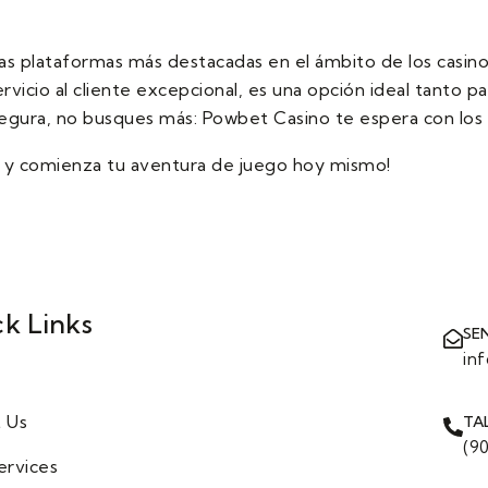
s plataformas más destacadas en el ámbito de los casino
icio al cliente excepcional, es una opción ideal tanto p
egura, no busques más: Powbet Casino te espera con los 
r y comienza tu aventura de juego hoy mismo!
k Links
SE
in
 Us
TA
(9
ervices