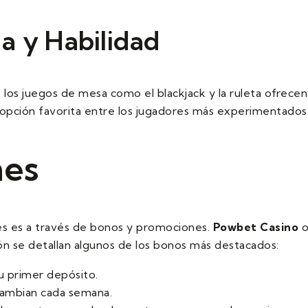
a y Habilidad
 los juegos de mesa como el blackjack y la ruleta ofrece
a opción favorita entre los jugadores más experimentados
nes
es es a través de bonos y promociones.
Powbet Casino
o
n se detallan algunos de los bonos más destacados:
u primer depósito.
cambian cada semana.