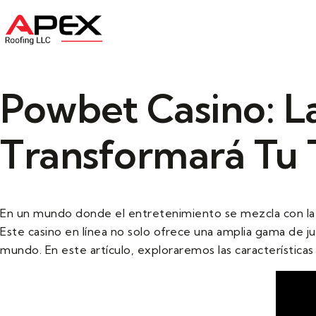
Home
About U
Powbet Casino: L
Transformará Tu 
En un mundo donde el entretenimiento se mezcla con l
Este casino en línea no solo ofrece una amplia gama de j
mundo. En este artículo, exploraremos las característic