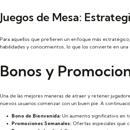
Juegos de Mesa: Estrategi
Para aquellos que prefieren un enfoque más estratégico,
habilidades y conocimientos, lo que los convierte en un
Bonos y Promocio
Una de las mejores maneras de atraer y retener jugador
nuevos usuarios comenzar con un buen pie. A continuació
Bono de Bienvenida:
Un aumento significativo en t
Promociones Semanales:
Ofertas especiales que 