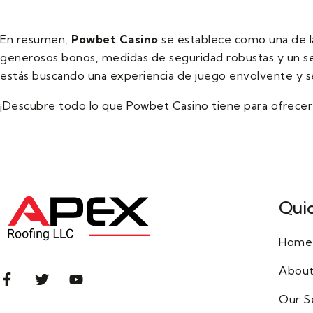
En resumen,
Powbet Casino
se establece como una de la
generosos bonos, medidas de seguridad robustas y un serv
estás buscando una experiencia de juego envolvente y s
¡Descubre todo lo que Powbet Casino tiene para ofrece
Quic
Home
About
Our S