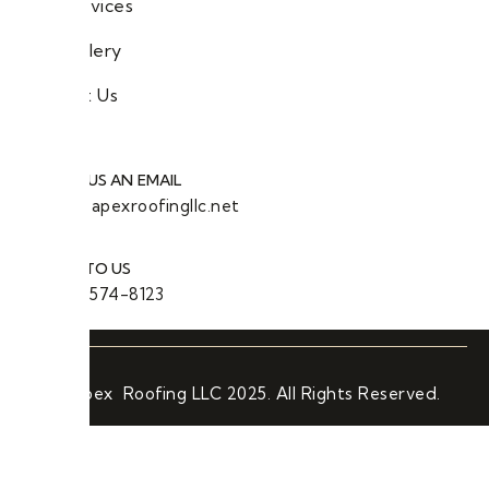
Our Services
Our Gallery
Contact Us
SEND US AN EMAIL
info@apexroofingllc.net
TALK TO US
(908) 574-8123
© Apex Roofing LLC 2025. All Rights Reserved.