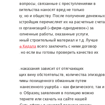
поскольку вопросы, связанные с преступлениями в
сфере строительства наносят вред не только
государству, но и обществу. После получение денежных
средств, застройщик перечисляет их на расчетные счета
подставных организаций («фирм-однодневок») за
якобы выполненные работы, оказанные услуги,
приобретенный строительный материал и т.д. Лучше
@bc_vespa Кидала
всего заключить с ними договор
напрямую, но если вы готовы проверить качество их
работы.
Суровость наказания зависит от отягчающих
и смягчающих вину обстоятельств, количества эпизодов
по делу, суммы похищенного обманным путем
и размера нанесенного ущерба – как физического, так и
морального. Образец заявления в полицию можно
найти в интернете или скачать на сайте нашей