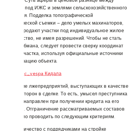
компании. Суть аферы в ценовой разнице между
участками под ИЖС и землями сельскохозяйственного
назначения. Подделка топографической
и геодезической съемки – дело умелых махинаторов,
которые продают участки под индивидуальное жилое
строительство, не имея разрешений. Чтобы не стать
жертвой обмана, следует провести сверку координат
и границ участка, используя официальные источники
и визуализацию объекта.
4) создание лжепредприятий, выступающих в качестве
одной из сторон в сделке. То есть, умысел преступника
заведомо направлен при получении кредита на его
невозврат. Отграничение рассматриваемых составов
необходимо проводить по следующим критериям.