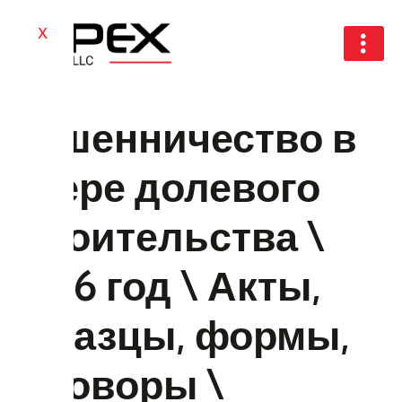
X
Мошенничество в
сфере долевого
строительства \
2026 год \ Акты,
образцы, формы,
договоры \