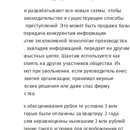
Сотрудники разрабатывают все новые схемы, чтобы
обходить законодательство и существующие способы
раскрытия преступлений. Это может быть продажа базы
клиентов, передача конкурентам информации
или раскрытие эксклюзивной технологии производства.
Сотрудник, завладев информацией, передает ее другим
лицам в корыстных целях. Шантаж используется как
способ повлиять на других участников общества. Их
выплачивают при увольнении, если руководитель внес
вклад в развитие организации, принимал верные
управленческие решения или даже спас фирму
от банкротства.
В условиях обесценивания рубля те условно 3 млн
рублей, которые были оплачены за квартиру 2 года
назад, совсем неравноценны нынешним 3 млн рублей.
Происхождение такого условия для освобождения от