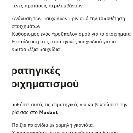
Ορισμένες προτάσεις περιλαμβάνουν:
Ανάλυση των παιχνιδιών πριν από την τοποθέτηση
στοιχημάτων.
Καθορισμός ενός προϋπολογισμού για τα στοιχήματα.
Εκπαίδευση στις στρατηγικές παιχνιδιού για τα
επιτραπέζια παιχνίδια.
Στρατηγικές
Στοιχηματισμού
Ακολουθήστε αυτές τις στρατηγικές για να βελτιώσετε την
εμπειρία σας στο
Maxbet
:
Παίξτε παιχνίδια με χαμηλή γκανιότα.
Χρησιμοποιήστε δωρεάν στοιχήματα για δοκιμές.