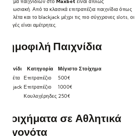
Η γκάμα παιχνιδιών στο
Maxbet
είναι απλώς
εντυπωσιακή. Από τα κλασικά επιτραπέζια παιχνίδια όπως
η ρουλέτα και το blackjack μέχρι τις πιο σύγχρονες slots, οι
επιλογές είναι αμέτρητες.
Δημοφιλή Παιχνίδια
Παιχνίδι
Κατηγορία
Μέγιστο Στοίχημα
Ρουλέτα
Επιτραπέζιο
500€
Blackjack
Επιτραπέζιο
1000€
Slots
Κουλοχέρηδες
250€
Στοιχήματα σε Αθλητικά
Γεγονότα