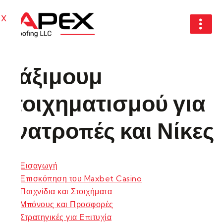
X
Μάξιμουμ
Στοιχηματισμού για
Ανατροπές και Νίκες
Εισαγωγή
Επισκόπηση του Maxbet Casino
Παιχνίδια και Στοιχήματα
Μπόνους και Προσφορές
Στρατηγικές για Επιτυχία