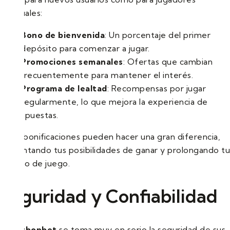
habituales:
Bono de bienvenida
: Un porcentaje del primer
depósito para comenzar a jugar.
Promociones semanales
: Ofertas que cambian
frecuentemente para mantener el interés.
Programa de lealtad
: Recompensas por jugar
regularmente, lo que mejora la experiencia de
apuestas.
Estas bonificaciones pueden hacer una gran diferencia,
aumentando tus posibilidades de ganar y prolongando tu
tiempo de juego.
Seguridad y Confiabilidad
Marathonbet
se toma muy en serio la seguridad de sus