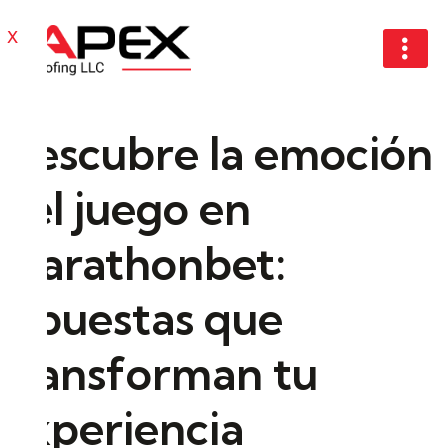
X
Descubre la emoción
del juego en
Marathonbet:
Apuestas que
transforman tu
experiencia