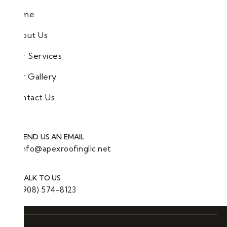
Home
About Us
Our Services
Our Gallery
Contact Us
SEND US AN EMAIL
info@apexroofingllc.net
TALK TO US
(908) 574-8123