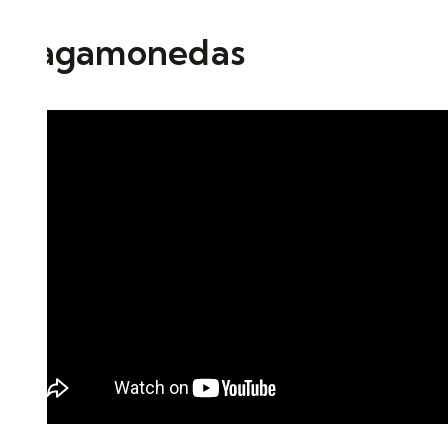
Tragamonedas