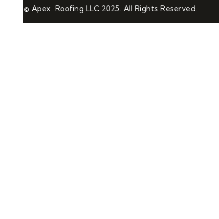
© Apex Roofing LLC 2025. All Rights Reserved.