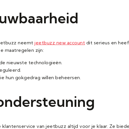
ouwbaarheid
. Jeetbuzz neemt
jeetbuzz new account
dit serieus en hee
e maatregelen zijn:
e nieuwste technologieën.
reguleerd.
die hun gokgedrag willen beheersen.
 ondersteuning
klantenservice van jeetbuzz altijd voor je klaar. Ze bi