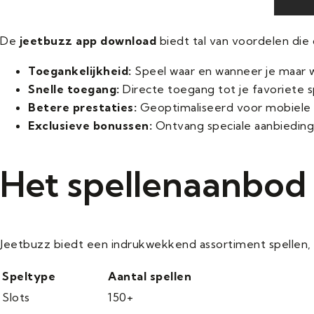
De
jeetbuzz app download
biedt tal van voordelen die
Toegankelijkheid:
Speel waar en wanneer je maar wi
Snelle toegang:
Directe toegang tot je favoriete s
Betere prestaties:
Geoptimaliseerd voor mobiele a
Exclusieve bonussen:
Ontvang speciale aanbieding
Het spellenaanbod
Jeetbuzz biedt een indrukwekkend assortiment spellen, i
Speltype
Aantal spellen
Slots
150+