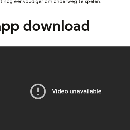
t nog eenvoudiger om onderweg te spelen.
app download