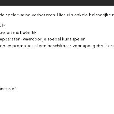
 de spelervaring verbeteren. Hier zijn enkele belangri
lt.
pellen met één tik.
pparaten, waardoor je soepel kunt spelen.
en en promoties alleen beschikbaar voor app-gebruikers
nclusief: