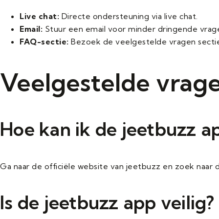
Live chat:
Directe ondersteuning via live chat.
Email:
Stuur een email voor minder dringende vrag
FAQ-sectie:
Bezoek de veelgestelde vragen sectie
Veelgestelde vrag
Hoe kan ik de jeetbuzz 
Ga naar de officiële website van jeetbuzz en zoek naar 
Is de jeetbuzz app veilig?