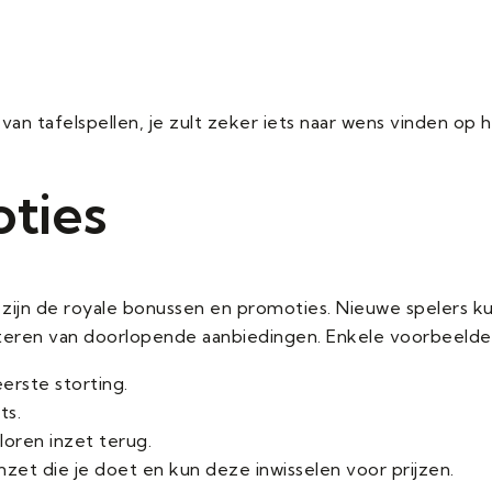
van tafelspellen, je zult zeker iets naar wens vinden op 
ties
zijn de royale bonussen en promoties. Nieuwe spelers k
teren van doorlopende aanbiedingen. Enkele voorbeelden
rste storting.
ts.
oren inzet terug.
zet die je doet en kun deze inwisselen voor prijzen.