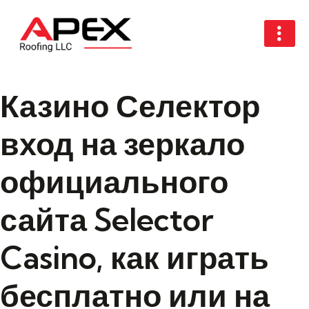
Казино Селектор
вход на зеркало
официального
сайта Selector
Casino, как играть
бесплатно или на