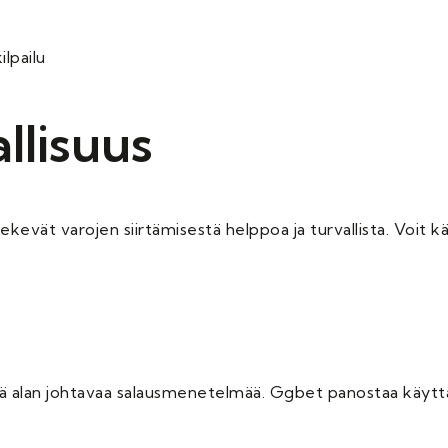
ilpailu
llisuus
kevät varojen siirtämisestä helppoa ja turvallista. Voit k
ttää alan johtavaa salausmenetelmää. Ggbet panostaa käyttä