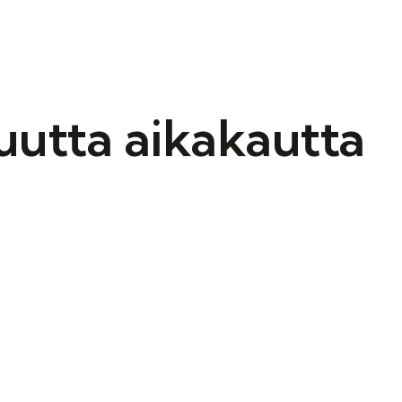
(908) 574-8123
uutta aikakautta