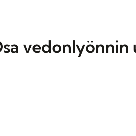
s
Our Services
Our Gallery
Contact Us
Osa vedonlyönnin 