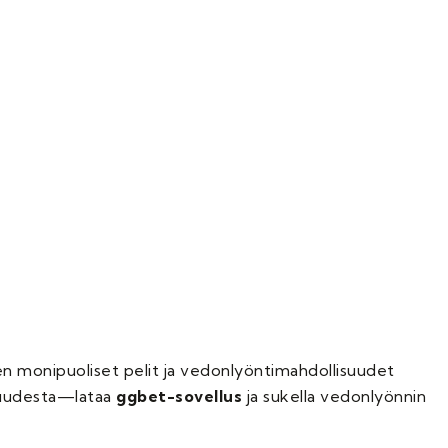
Sen monipuoliset pelit ja vedonlyöntimahdollisuudet
lisuudesta—lataa
ggbet-sovellus
ja sukella vedonlyönnin