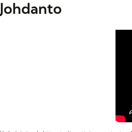
Johdanto