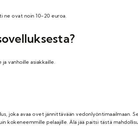
sti ne ovat noin 10-20 euroa.
ovelluksesta?
 ja vanhoille asiakkaille.
ellus, joka avaa ovet jännittävään vedonlyöntimaailmaan. 
 kuin kokeneemmille pelaajille. Älä jää paitsi tästä mahdol