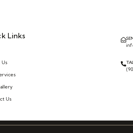
k Links
SE
in
 Us
TA
(9
ervices
allery
ct Us