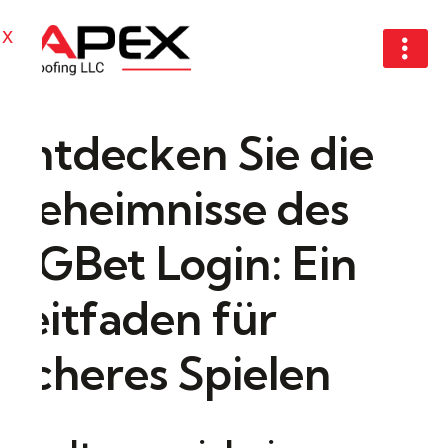
X
Entdecken Sie die
Geheimnisse des
GGBet Login: Ein
Leitfaden für
sicheres Spielen