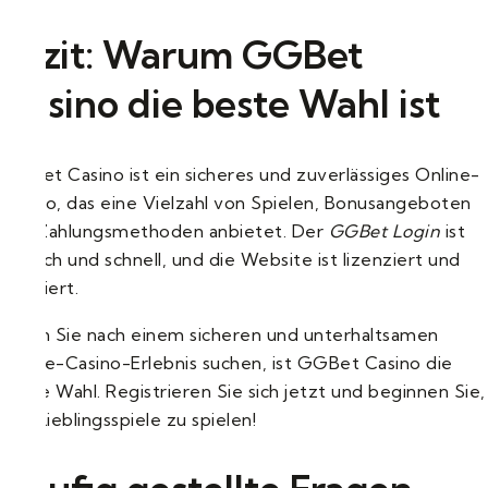
Fazit: Warum GGBet
Casino die beste Wahl ist
GGBet Casino ist ein sicheres und zuverlässiges Online-
Casino, das eine Vielzahl von Spielen, Bonusangeboten
und Zahlungsmethoden anbietet. Der
GGBet Login
ist
einfach und schnell, und die Website ist lizenziert und
reguliert.
Wenn Sie nach einem sicheren und unterhaltsamen
Online-Casino-Erlebnis suchen, ist GGBet Casino die
beste Wahl. Registrieren Sie sich jetzt und beginnen Sie,
Ihre Lieblingsspiele zu spielen!