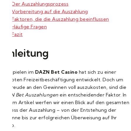
Der Auszahlungsprozess
Vorbereitung auf die Auszahlung
Faktoren, die die Auszahlung beeinflussen
Häufige Fragen
Fazit
Einleitung
Das Spielen im
DAZN Bet Casino
hat sich zu einer
beliebten Freizeitbeschäftigung entwickelt. Doch um
die Freude an den Gewinnen voll auszukosten, sind die
DAZN Bet Auszahlungen
ein entscheidender Faktor. In
diesem Artikel werfen wir einen Blick auf den gesamten
Prozess der Auszahlung – von der Entstehung der
Gewinne bis zur erfolgreichen Überweisung auf Ihr
Konto.