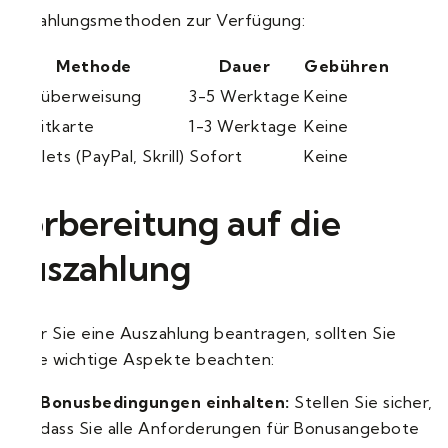
Auszahlungsmethoden zur Verfügung:
Methode
Dauer
Gebühren
Banküberweisung
3-5 Werktage
Keine
Kreditkarte
1-3 Werktage
Keine
eWallets (PayPal, Skrill)
Sofort
Keine
Vorbereitung auf die
Auszahlung
Bevor Sie eine Auszahlung beantragen, sollten Sie
einige wichtige Aspekte beachten:
Bonusbedingungen einhalten:
Stellen Sie sicher,
dass Sie alle Anforderungen für Bonusangebote