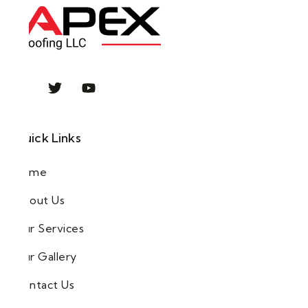
Quick Links
Home
About Us
Our Services
Our Gallery
Contact Us